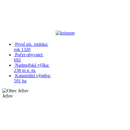
První pís. zmínka:
rok 1320
Počet obyvatel:
692
Nadmořská výška:
238 m n. m.
Katastrální výměra:
591 ha
Ježov