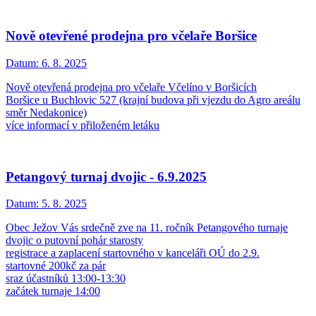
Nově otevřené prodejna pro včelaře Boršice
Datum:
6. 8. 2025
Nově otevřená prodejna pro včelaře Včelíno v Boršicích
Boršice u Buchlovic 527 (krajní budova při vjezdu do Agro areálu
směr Nedakonice)
více informací v přiloženém letáku
Petangový turnaj dvojic - 6.9.2025
Datum:
5. 8. 2025
Obec Ježov Vás srdečně zve na 11. ročník Petangového turnaje
dvojic o putovní pohár starosty
registrace a zaplacení startovného v kanceláři OÚ do 2.9.
startovné 200kč za pár
sraz účastníků 13:00-13:30
začátek turnaje 14:00