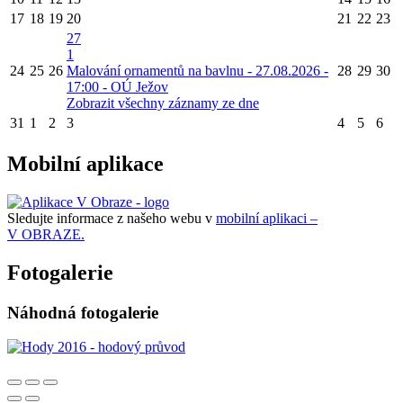
17
18
19
20
21
22
23
27
1
24
25
26
Malování ornamentů na bavlnu - 27.08.2026 -
28
29
30
17:00 - OÚ Ježov
Zobrazit všechny záznamy ze dne
31
1
2
3
4
5
6
Mobilní aplikace
Sledujte informace z našeho webu v
mobilní aplikaci –
V OBRAZE.
Fotogalerie
Náhodná fotogalerie