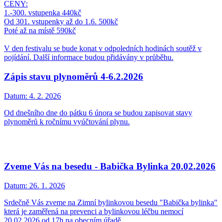
CENY:
1.-300. vstupenka 440kč
Od 301. vstupenky až do 1.6. 500kč
Poté až na místě 590kč
V den festivalu se bude konat v odpoledních hodinách soutěž v
pojídání. Další informace budou přidávány v průběhu.
Zápis stavu plynoměrů 4-6.2.2026
Datum:
4. 2. 2026
Od dnešního dne do pátku 6 února se budou zapisovat stavy
plynoměrů k ročnímu vyúčtování plynu.
Zveme Vás na besedu - Babička Bylinka 20.02.2026
Datum:
26. 1. 2026
Srdečně Vás zveme na Zimní bylinkovou besedu "Babička bylinka"
která je zaměřená na prevenci a bylinkovou léčbu nemocí
20.02.2026 od 17h na obecním úřadě