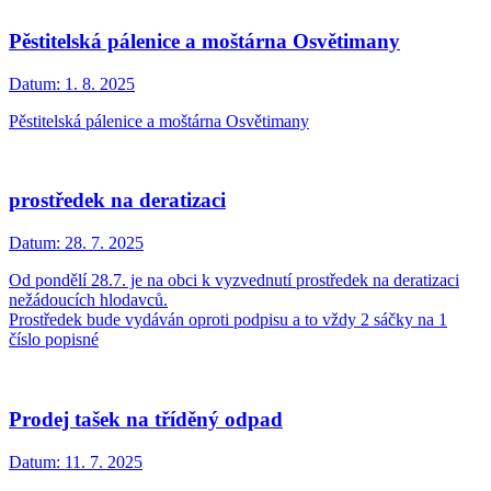
Pěstitelská pálenice a moštárna Osvětimany
Datum:
1. 8. 2025
Pěstitelská pálenice a moštárna Osvětimany
prostředek na deratizaci
Datum:
28. 7. 2025
Od pondělí 28.7. je na obci k vyzvednutí prostředek na deratizaci
nežádoucích hlodavců.
Prostředek bude vydáván oproti podpisu a to vždy 2 sáčky na 1
číslo popisné
Prodej tašek na tříděný odpad
Datum:
11. 7. 2025