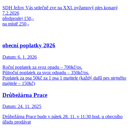
SDH Ježov Vás srdečně zve na XXI. pyžamový ples konaný
7.2.2026
předprodej 150,-
na místě 250,-
obecní poplatky 2026
Datum:
6. 1. 2026
Roční poplatek za svoz opadu – 700kč/os.
Půlroční poplatek za svoz odpadu – 350kč/os.
Poplatek za psa 50kč za 1 psa 1 majitele (každý další pes stejného
majitele – 150kč)
Drůbežárna Prace
Datum:
24. 11. 2025
Drůbežárna Prace bude v pátek 28. 11. v 11:30 hod. u obecního
úřadu prodávat