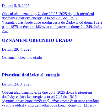
Datum:
5. 5. 2025
Obecní úřad oznamuje, že dne 29.05. 2025 dojde k přerušení
dodávky elektrické energie, a to od 7:45 do 17:15
Vypnutá oblast bude ulice spodní cesta do Žádovic od domu 102 a
parc. 1875 směrem ke křižovatce u bytovek a domy čp. 249, 246 a
252
OZNÁMENÍ OBECNÍHO ÚŘADU
Datum:
29. 4. 2025
Oznámení obecního úřadu
Přerušení dodávky el. energie
Datum:
24. 3. 2025
Obecní úřad oznamuje, že dne 26.3. 2025 dojde k přerušení
dodávky elektrické energie, a to od 7:45 do 15:15
Vypnutá oblast bude téměř celý Ježov kromě části ulice zahrádka,
vypnutá oblast v ulici zahrádka bude končit domy čp. 121 a 57 ,