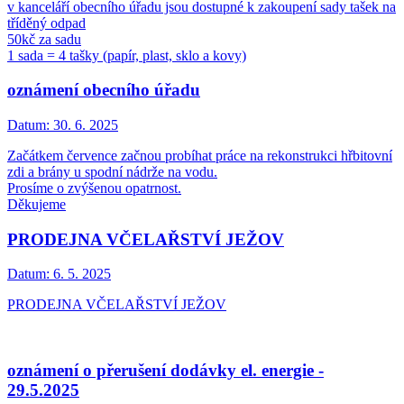
v kanceláří obecního úřadu jsou dostupné k zakoupení sady tašek na
tříděný odpad
50kč za sadu
1 sada = 4 tašky (papír, plast, sklo a kovy)
oznámení obecního úřadu
Datum:
30. 6. 2025
Začátkem července začnou probíhat práce na rekonstrukci hřbitovní
zdi a brány u spodní nádrže na vodu.
Prosíme o zvýšenou opatrnost.
Děkujeme
PRODEJNA VČELAŘSTVÍ JEŽOV
Datum:
6. 5. 2025
PRODEJNA VČELAŘSTVÍ JEŽOV
oznámení o přerušení dodávky el. energie -
29.5.2025