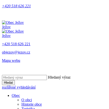
+420 518 626 221
Ježov
Ježov
+420 518 626 221
objezov@jezov.cz
Mapa webu
Hledaný výraz
Hledat
rozšířené vyhledávání
Obec
O obci
Historie obce
Turistika