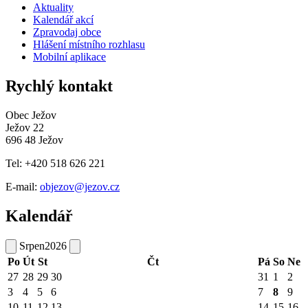
Aktuality
Kalendář akcí
Zpravodaj obce
Hlášení místního rozhlasu
Mobilní aplikace
Rychlý kontakt
Obec Ježov
Ježov 22
696 48 Ježov
Tel: +420 518 626 221
E-mail:
objezov@jezov.cz
Kalendář
Srpen
2026
Po
Út
St
Čt
Pá
So
Ne
27
28
29
30
31
1
2
3
4
5
6
7
8
9
10
11
12
13
14
15
16