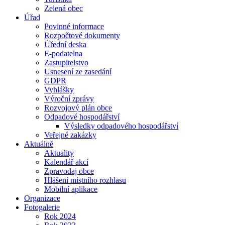
Zelená obec
Úřad
Povinné informace
Rozpočtové dokumenty
Úřední deska
E-podatelna
Zastupitelstvo
Usnesení ze zasedání
GDPR
Vyhlášky
Výroční zprávy
Rozvojový plán obce
Odpadové hospodářství
Výsledky odpadového hospodářství
Veřejné zakázky
Aktuálně
Aktuality
Kalendář akcí
Zpravodaj obce
Hlášení místního rozhlasu
Mobilní aplikace
Organizace
Fotogalerie
Rok 2024