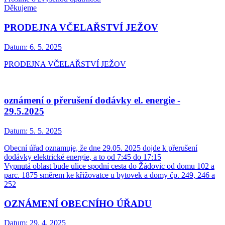
Děkujeme
PRODEJNA VČELAŘSTVÍ JEŽOV
Datum:
6. 5. 2025
PRODEJNA VČELAŘSTVÍ JEŽOV
oznámení o přerušení dodávky el. energie -
29.5.2025
Datum:
5. 5. 2025
Obecní úřad oznamuje, že dne 29.05. 2025 dojde k přerušení
dodávky elektrické energie, a to od 7:45 do 17:15
Vypnutá oblast bude ulice spodní cesta do Žádovic od domu 102 a
parc. 1875 směrem ke křižovatce u bytovek a domy čp. 249, 246 a
252
OZNÁMENÍ OBECNÍHO ÚŘADU
Datum:
29. 4. 2025