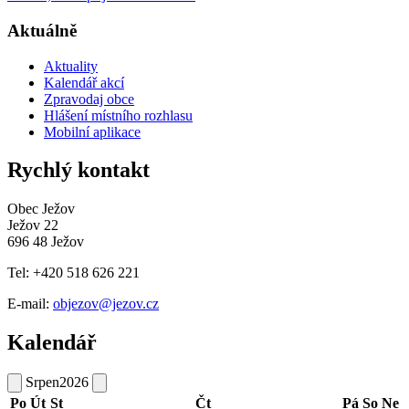
Aktuálně
Aktuality
Kalendář akcí
Zpravodaj obce
Hlášení místního rozhlasu
Mobilní aplikace
Rychlý kontakt
Obec Ježov
Ježov 22
696 48 Ježov
Tel: +420 518 626 221
E-mail:
objezov@jezov.cz
Kalendář
Srpen
2026
Po
Út
St
Čt
Pá
So
Ne