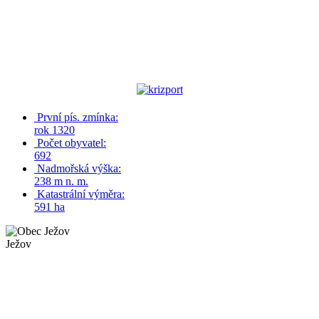
První pís. zmínka:
rok 1320
Počet obyvatel:
692
Nadmořská výška:
238 m n. m.
Katastrální výměra:
591 ha
Ježov