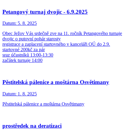
Petangový turnaj dvojic - 6.9.2025
Datum:
5. 8. 2025
Obec Ježov Vás srdečně zve na 11. ročník Petangového turnaje
dvojic o putovní pohár starosty
registrace a zaplacení startovného v kanceláři OÚ do 2.9.
startovné 200kč za pár
sraz účastníků 13:00-13:30
začátek turnaje 14:00
Pěstitelská pálenice a moštárna Osvětimany
Datum:
1. 8. 2025
Pěstitelská pálenice a moštárna Osvětimany
prostředek na deratizaci