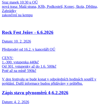
Sraz masek 10:30 u OÚ
nová trasa: Malá strana, Kříb, Podkostelí, Konec, škola, Dědina,
Zahrádky
zakončení na kempu
Rock Fest Ježov - 6.6.2026
Datum:
10. 2. 2026
Předprodej od 16.2. v kanceláři OÚ
CENY:
1.-300. vstupenka 440kč
Od 301. vstupenky až do 1.6. 500kč
Poté až na místě 590kč
V den festivalu se bude konat v odpoledních hodinách soutěž v
pojídání. Další informace budou přidávány v průběhu.
Zápis stavu plynoměrů 4-6.2.2026
Datum:
4. 2. 2026