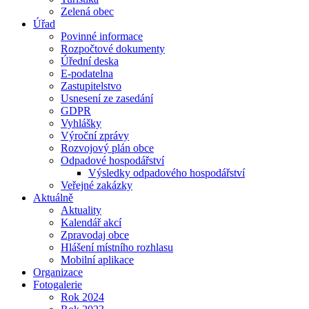
Zelená obec
Úřad
Povinné informace
Rozpočtové dokumenty
Úřední deska
E-podatelna
Zastupitelstvo
Usnesení ze zasedání
GDPR
Vyhlášky
Výroční zprávy
Rozvojový plán obce
Odpadové hospodářství
Výsledky odpadového hospodářství
Veřejné zakázky
Aktuálně
Aktuality
Kalendář akcí
Zpravodaj obce
Hlášení místního rozhlasu
Mobilní aplikace
Organizace
Fotogalerie
Rok 2024