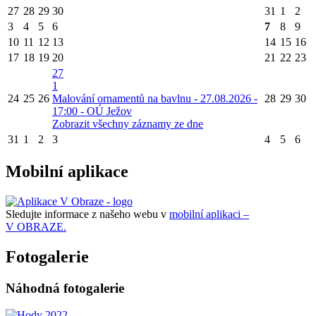
27
28
29
30
31
1
2
3
4
5
6
7
8
9
10
11
12
13
14
15
16
17
18
19
20
21
22
23
27
1
24
25
26
Malování ornamentů na bavlnu - 27.08.2026 -
28
29
30
17:00 - OÚ Ježov
Zobrazit všechny záznamy ze dne
31
1
2
3
4
5
6
Mobilní aplikace
Sledujte informace z našeho webu v
mobilní aplikaci –
V OBRAZE.
Fotogalerie
Náhodná fotogalerie