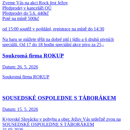
Zveme Vás na akci Rock fest Ježov
Předprodej v kanceláři OÚ
Předprodej do 5.6. 440kč
Poté na místě 500kč
od 15:00 soutěž v pojídání, registrace na místě do 14:30
Na baru se můžete těšit na dobré pití i jídlo a 6 druhů pivních
speciálů. Od 17 do 18 hodin speciální akce pivo za 25,-
Soukromá firma ROKUP
Datum:
26. 5. 2026
Soukromá firma ROKUP
SOUSEDSKÉ OSPOLEDNE S TÁBORÁKEM
Datum:
15. 5. 2026
Kyjovské Slovácko v pohybu a obec Ježov Vás srdečně zvou na
SOUSEDSKÉ OSPOLEDNE S TÁBORÁKEM
31.05.2026