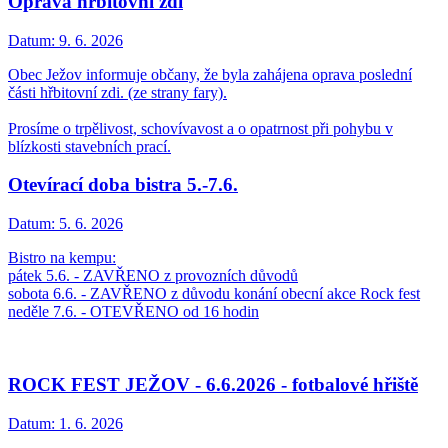
Oprava hřbitovní zdi
Datum:
9. 6. 2026
Obec Ježov informuje občany, že byla zahájena oprava poslední
části hřbitovní zdi. (ze strany fary).
Prosíme o trpělivost, schovívavost a o opatrnost při pohybu v
blízkosti stavebních prací.
Otevírací doba bistra 5.-7.6.
Datum:
5. 6. 2026
Bistro na kempu:
pátek 5.6. - ZAVŘENO z provozních důvodů
sobota 6.6. - ZAVŘENO z důvodu konání obecní akce Rock fest
neděle 7.6. - OTEVŘENO od 16 hodin
ROCK FEST JEŽOV - 6.6.2026 - fotbalové hřiště
Datum:
1. 6. 2026