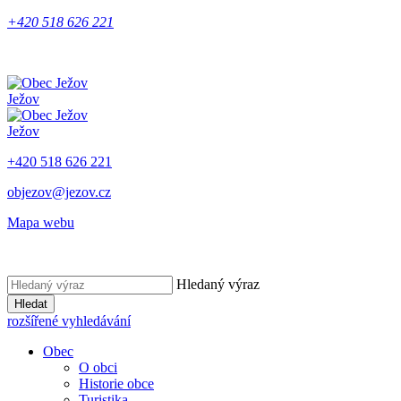
+420 518 626 221
Ježov
Ježov
+420 518 626 221
objezov@jezov.cz
Mapa webu
Hledaný výraz
Hledat
rozšířené vyhledávání
Obec
O obci
Historie obce
Turistika