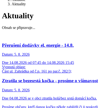
Aktuality
Aktuality
Obsah se připravuje...
Přerušení dodávky el. energie - 14.8.
Datum:
5. 8. 2026
Dne 14.08.2026 od 07:45 do 14.08.2026 15:45
Vypnutá oblast:
Část ul. Zahrádka od č.p. 161 po par.č. 282/3;
Ztratila se bezesrstá kočka - prosíme o všímavost
Datum:
5. 8. 2026
Dne 04.08.2026 se v obci ztratila holá/bez srstá domácí kočka.
Prosíme občany, kteří danou kočku někde zahlédli či ji poskytli