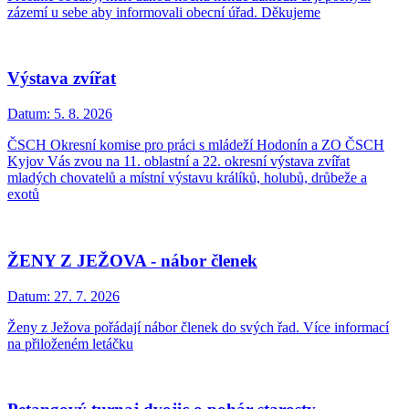
zázemí u sebe aby informovali obecní úřad. Děkujeme
Výstava zvířat
Datum:
5. 8. 2026
ČSCH Okresní komise pro práci s mládeží Hodonín a ZO ČSCH
Kyjov Vás zvou na 11. oblastní a 22. okresní výstava zvířat
mladých chovatelů a místní výstavu králíků, holubů, drůbeže a
exotů
ŽENY Z JEŽOVA - nábor členek
Datum:
27. 7. 2026
Ženy z Ježova pořádají nábor členek do svých řad. Více informací
na přiloženém letáčku