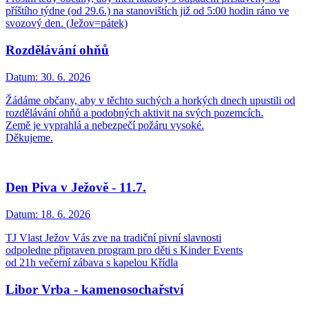
příštího týdne (od 29.6.) na stanovištích již od 5:00 hodin ráno ve
svozový den. (Ježov=pátek)
Rozdělávání ohňů
Datum:
30. 6. 2026
Žádáme občany, aby v těchto suchých a horkých dnech upustili od
rozdělávání ohňů a podobných aktivit na svých pozemcích.
Země je vyprahlá a nebezpečí požáru vysoké.
Děkujeme.
Den Piva v Ježově - 11.7.
Datum:
18. 6. 2026
TJ Vlast Ježov Vás zve na tradiční pivní slavnosti
odpoledne připraven program pro děti s Kinder Events
od 21h večerní zábava s kapelou Křídla
Libor Vrba - kamenosochařství