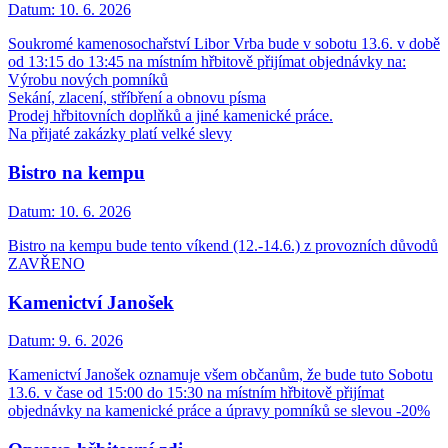
Datum:
10. 6. 2026
Soukromé kamenosochařství Libor Vrba bude v sobotu 13.6. v době
od 13:15 do 13:45 na místním hřbitově přijímat objednávky na:
Výrobu nových pomníků
Sekání, zlacení, stříbření a obnovu písma
Prodej hřbitovních doplňků a jiné kamenické práce.
Na přijaté zakázky platí velké slevy
Bistro na kempu
Datum:
10. 6. 2026
Bistro na kempu bude tento víkend (12.-14.6.) z provozních důvodů
ZAVŘENO
Kamenictví Janošek
Datum:
9. 6. 2026
Kamenictví Janošek oznamuje všem občanům, že bude tuto Sobotu
13.6. v čase od 15:00 do 15:30 na místním hřbitově přijímat
objednávky na kamenické práce a úpravy pomníků se slevou -20%