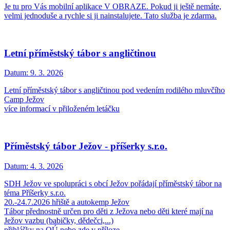
Je tu pro Vás mobilní aplikace V OBRAZE. Pokud ji ještě nemáte,
velmi jednoduše a rychle si ji nainstalujete. Tato služba je zdarma.
Letní příměstský tábor s angličtinou
Datum:
9. 3. 2026
Letní příměstský tábor s angličtinou pod vedením rodilého mluvčího
Camp Ježov
více informací v přiloženém letáčku
Příměstský tábor Ježov - příšerky s.r.o.
Datum:
4. 3. 2026
SDH Ježov ve spolupráci s obcí Ježov pořádají příměstský tábor na
téma Příšerky s.r.o.
20.-24.7.2026 hřiště a autokemp Ježov
Tábor přednostně určen pro děti z Ježova nebo děti které mají na
Ježov vazbu (babičky, dědečci,...)
přihlášky na OÚ nebo zde v příloze