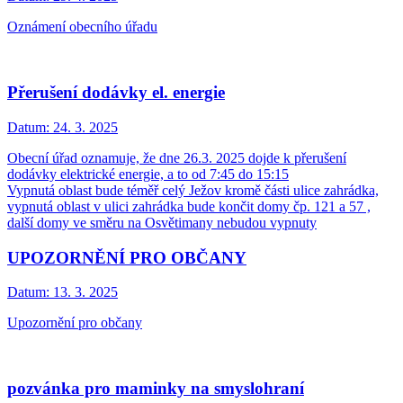
Oznámení obecního úřadu
Přerušení dodávky el. energie
Datum:
24. 3. 2025
Obecní úřad oznamuje, že dne 26.3. 2025 dojde k přerušení
dodávky elektrické energie, a to od 7:45 do 15:15
Vypnutá oblast bude téměř celý Ježov kromě části ulice zahrádka,
vypnutá oblast v ulici zahrádka bude končit domy čp. 121 a 57 ,
další domy ve směru na Osvětimany nebudou vypnuty
UPOZORNĚNÍ PRO OBČANY
Datum:
13. 3. 2025
Upozornění pro občany
pozvánka pro maminky na smyslohraní