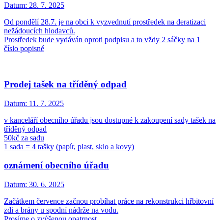
Datum:
28. 7. 2025
Od pondělí 28.7. je na obci k vyzvednutí prostředek na deratizaci
nežádoucích hlodavců.
Prostředek bude vydáván oproti podpisu a to vždy 2 sáčky na 1
číslo popisné
Prodej tašek na tříděný odpad
Datum:
11. 7. 2025
v kanceláří obecního úřadu jsou dostupné k zakoupení sady tašek na
tříděný odpad
50kč za sadu
1 sada = 4 tašky (papír, plast, sklo a kovy)
oznámení obecního úřadu
Datum:
30. 6. 2025
Začátkem července začnou probíhat práce na rekonstrukci hřbitovní
zdi a brány u spodní nádrže na vodu.
Prosíme o zvýšenou opatrnost.