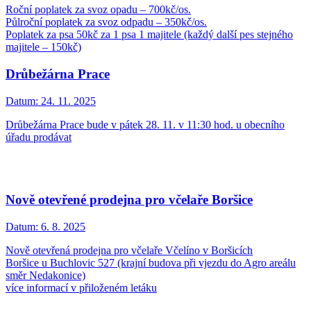
Roční poplatek za svoz opadu – 700kč/os.
Půlroční poplatek za svoz odpadu – 350kč/os.
Poplatek za psa 50kč za 1 psa 1 majitele (každý další pes stejného
majitele – 150kč)
Drůbežárna Prace
Datum:
24. 11. 2025
Drůbežárna Prace bude v pátek 28. 11. v 11:30 hod. u obecního
úřadu prodávat
Nově otevřené prodejna pro včelaře Boršice
Datum:
6. 8. 2025
Nově otevřená prodejna pro včelaře Včelíno v Boršicích
Boršice u Buchlovic 527 (krajní budova při vjezdu do Agro areálu
směr Nedakonice)
více informací v přiloženém letáku