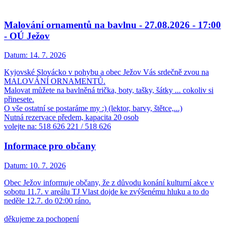
Malování ornamentů na bavlnu - 27.08.2026 - 17:00
- OÚ Ježov
Datum:
14. 7. 2026
Kyjovské Slovácko v pohybu a obec Ježov Vás srdečně zvou na
MALOVÁNÍ ORNAMENTŮ.
Malovat můžete na bavlněná trička, boty, tašky, šátky ... cokoliv si
přinesete.
O vše ostatní se postaráme my :) (lektor, barvy, štětce,...)
Nutná rezervace předem, kapacita 20 osob
volejte na: 518 626 221 / 518 626
Informace pro občany
Datum:
10. 7. 2026
Obec Ježov informuje občany, že z důvodu konání kulturní akce v
sobotu 11.7. v areálu TJ Vlast dojde ke zvýšenému hluku a to do
neděle 12.7. do 02:00 ráno.
děkujeme za pochopení