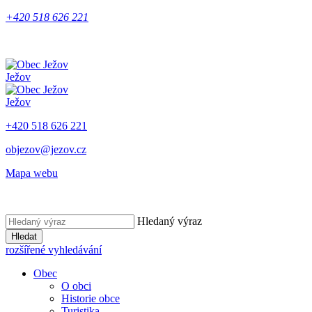
+420 518 626 221
Ježov
Ježov
+420 518 626 221
objezov@jezov.cz
Mapa webu
Hledaný výraz
Hledat
rozšířené vyhledávání
Obec
O obci
Historie obce
Turistika