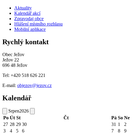
Aktuality
Kalendář akcí
Zpravodaj obce
Hlášení místního rozhlasu
Mobilní aplikace
Rychlý kontakt
Obec Ježov
Ježov 22
696 48 Ježov
Tel: +420 518 626 221
E-mail:
objezov@jezov.cz
Kalendář
Srpen
2026
Po
Út
St
Čt
Pá
So
Ne
27
28
29
30
31
1
2
3
4
5
6
7
8
9