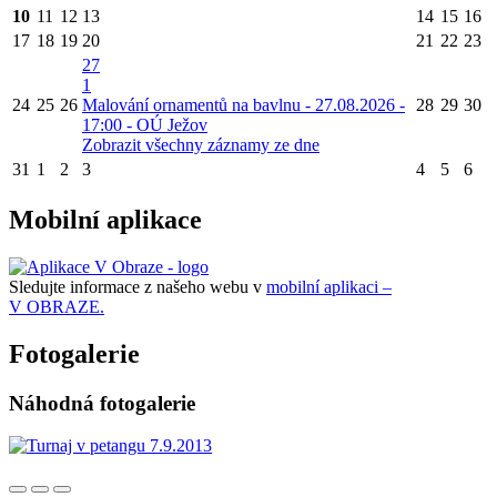
10
11
12
13
14
15
16
17
18
19
20
21
22
23
27
1
24
25
26
Malování ornamentů na bavlnu - 27.08.2026 -
28
29
30
17:00 - OÚ Ježov
Zobrazit všechny záznamy ze dne
31
1
2
3
4
5
6
Mobilní aplikace
Sledujte informace z našeho webu v
mobilní aplikaci –
V OBRAZE.
Fotogalerie
Náhodná fotogalerie