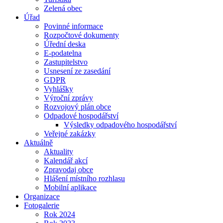
Zelená obec
Úřad
Povinné informace
Rozpočtové dokumenty
Úřední deska
E-podatelna
Zastupitelstvo
Usnesení ze zasedání
GDPR
Vyhlášky
Výroční zprávy
Rozvojový plán obce
Odpadové hospodářství
Výsledky odpadového hospodářství
Veřejné zakázky
Aktuálně
Aktuality
Kalendář akcí
Zpravodaj obce
Hlášení místního rozhlasu
Mobilní aplikace
Organizace
Fotogalerie
Rok 2024