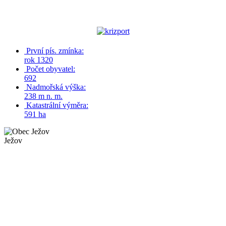
První pís. zmínka:
rok 1320
Počet obyvatel:
692
Nadmořská výška:
238 m n. m.
Katastrální výměra:
591 ha
Ježov