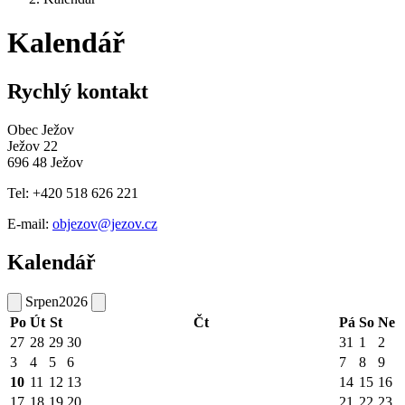
Kalendář
Rychlý kontakt
Obec Ježov
Ježov 22
696 48 Ježov
Tel: +420 518 626 221
E-mail:
objezov@jezov.cz
Kalendář
Srpen
2026
Po
Út
St
Čt
Pá
So
Ne
27
28
29
30
31
1
2
3
4
5
6
7
8
9
10
11
12
13
14
15
16
17
18
19
20
21
22
23