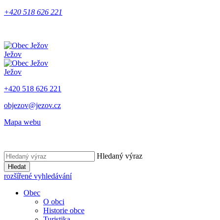
+420 518 626 221
Ježov
Ježov
+420 518 626 221
objezov@jezov.cz
Mapa webu
Hledaný výraz
Hledat
rozšířené vyhledávání
Obec
O obci
Historie obce
Turistika