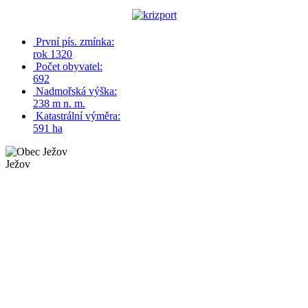
První pís. zmínka:
rok 1320
Počet obyvatel:
692
Nadmořská výška:
238 m n. m.
Katastrální výměra:
591 ha
Ježov