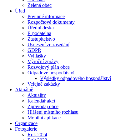
Zelená obec
Úřad
Povinné informace
Rozpočtové dokumenty
Úřední deska
E-podatelna
Zastupitelstvo
Usnesení ze zasedání
GDPR
Vyhlášky
Výroční zprávy
Rozvojový plán obce
Odpadové hospodářství
Výsledky odpadového hospodářství
Veřejné zakázky
Aktuálně
Aktuality
Kalendář akcí
Zpravodaj obce
Hlášení místního rozhlasu
Mobilní aplikace
Organizace
Fotogalerie
Rok 2024