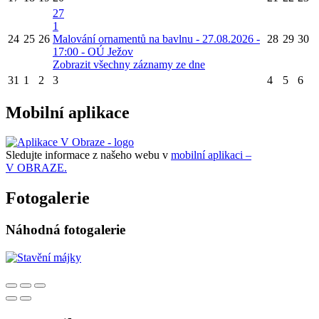
27
1
24
25
26
Malování ornamentů na bavlnu - 27.08.2026 -
28
29
30
17:00 - OÚ Ježov
Zobrazit všechny záznamy ze dne
31
1
2
3
4
5
6
Mobilní aplikace
Sledujte informace z našeho webu v
mobilní aplikaci –
V OBRAZE.
Fotogalerie
Náhodná fotogalerie