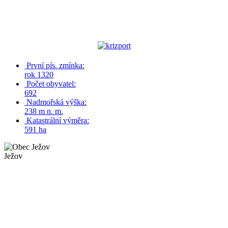
První pís. zmínka:
rok 1320
Počet obyvatel:
692
Nadmořská výška:
238 m n. m.
Katastrální výměra:
591 ha
Ježov