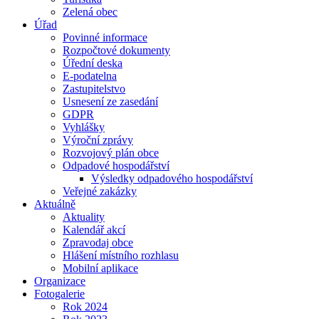
Zelená obec
Úřad
Povinné informace
Rozpočtové dokumenty
Úřední deska
E-podatelna
Zastupitelstvo
Usnesení ze zasedání
GDPR
Vyhlášky
Výroční zprávy
Rozvojový plán obce
Odpadové hospodářství
Výsledky odpadového hospodářství
Veřejné zakázky
Aktuálně
Aktuality
Kalendář akcí
Zpravodaj obce
Hlášení místního rozhlasu
Mobilní aplikace
Organizace
Fotogalerie
Rok 2024