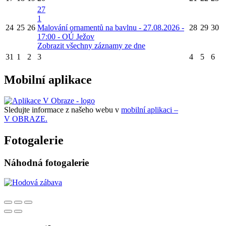
27
1
24
25
26
Malování ornamentů na bavlnu - 27.08.2026 -
28
29
30
17:00 - OÚ Ježov
Zobrazit všechny záznamy ze dne
31
1
2
3
4
5
6
Mobilní aplikace
Sledujte informace z našeho webu v
mobilní aplikaci –
V OBRAZE.
Fotogalerie
Náhodná fotogalerie