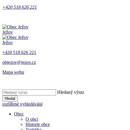
+420 518 626 221
Ježov
Ježov
+420 518 626 221
objezov@jezov.cz
Mapa webu
Hledaný výraz
Hledat
rozšířené vyhledávání
Obec
O obci
Historie obce
Turistika