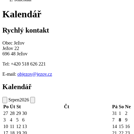
Kalendář
Rychlý kontakt
Obec Ježov
Ježov 22
696 48 Ježov
Tel: +420 518 626 221
E-mail:
objezov@jezov.cz
Kalendář
Srpen
2026
Po
Út
St
Čt
Pá
So
Ne
27
28
29
30
31
1
2
3
4
5
6
7
8
9
10
11
12
13
14
15
16
17
18
19
20
21
22
23