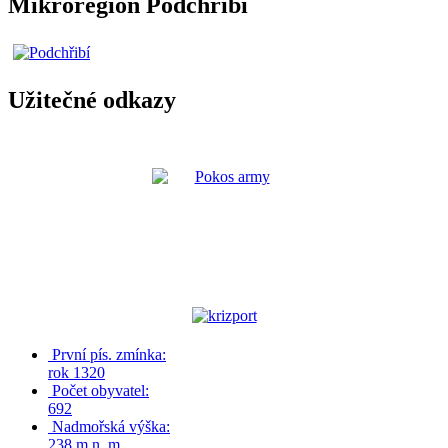
Mikroregion Podchřibí
Užitečné odkazy
První pís. zmínka:
rok 1320
Počet obyvatel:
692
Nadmořská výška:
238 m n. m.