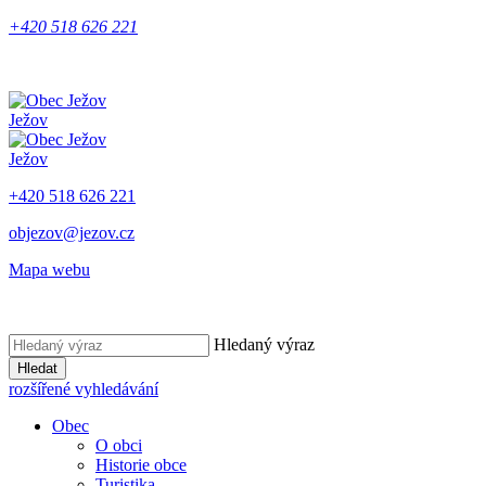
+420 518 626 221
Ježov
Ježov
+420 518 626 221
objezov@jezov.cz
Mapa webu
Hledaný výraz
Hledat
rozšířené vyhledávání
Obec
O obci
Historie obce
Turistika