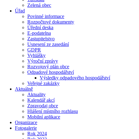
Zelená obec
Úřad
Povinné informace
Rozpočtové dokumenty
Úřední deska
E-podatelna
Zastupitelstvo
Usnesení ze zasedání
GDPR
Vyhlášky
Výroční zprávy
Rozvojový plán obce
Odpadové hospodářství
Výsledky odpadového hospodářství
Veřejné zakázky
Aktuálně
Aktuality
Kalendář akcí
Zpravodaj obce
Hlášení místního rozhlasu
Mobilní aplikace
Organizace
Fotogalerie
Rok 2024