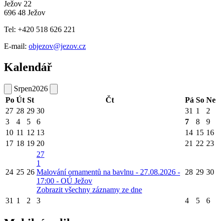
Ježov 22
696 48 Ježov
Tel: +420 518 626 221
E-mail:
objezov@jezov.cz
Kalendář
Srpen
2026
Po
Út
St
Čt
Pá
So
Ne
27
28
29
30
31
1
2
3
4
5
6
7
8
9
10
11
12
13
14
15
16
17
18
19
20
21
22
23
27
1
24
25
26
Malování ornamentů na bavlnu - 27.08.2026 -
28
29
30
17:00 - OÚ Ježov
Zobrazit všechny záznamy ze dne
31
1
2
3
4
5
6