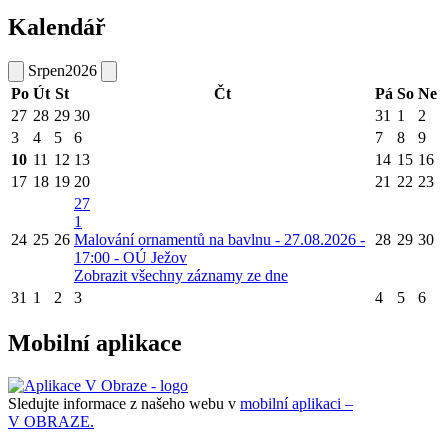
Kalendář
Srpen
2026
Po
Út
St
Čt
Pá
So
Ne
27
28
29
30
31
1
2
3
4
5
6
7
8
9
10
11
12
13
14
15
16
17
18
19
20
21
22
23
27
1
24
25
26
Malování ornamentů na bavlnu - 27.08.2026 -
28
29
30
17:00 - OÚ Ježov
Zobrazit všechny záznamy ze dne
31
1
2
3
4
5
6
Mobilní aplikace
Sledujte informace z našeho webu v
mobilní aplikaci –
V OBRAZE.