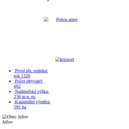
První pís. zmínka:
rok 1320
Počet obyvatel:
692
Nadmořská výška:
238 m n. m.
Katastrální výměra:
591 ha
Ježov