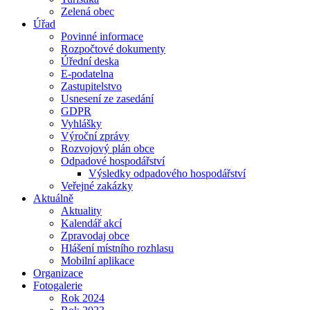
Zelená obec
Úřad
Povinné informace
Rozpočtové dokumenty
Úřední deska
E-podatelna
Zastupitelstvo
Usnesení ze zasedání
GDPR
Vyhlášky
Výroční zprávy
Rozvojový plán obce
Odpadové hospodářství
Výsledky odpadového hospodářství
Veřejné zakázky
Aktuálně
Aktuality
Kalendář akcí
Zpravodaj obce
Hlášení místního rozhlasu
Mobilní aplikace
Organizace
Fotogalerie
Rok 2024