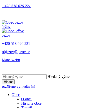
+420 518 626 221
Ježov
Ježov
+420 518 626 221
objezov@jezov.cz
Mapa webu
Hledaný výraz
Hledat
rozšířené vyhledávání
Obec
O obci
Historie obce
Turistika