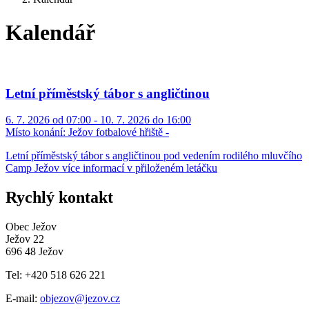
Kalendář
Letní příměstský tábor s angličtinou
6. 7. 2026 od 07:00 - 10. 7. 2026 do 16:00
Místo konání:
Ježov fotbalové hřiště -
Letní příměstský tábor s angličtinou pod vedením rodilého mluvčího
Camp Ježov více informací v přiloženém letáčku
Rychlý kontakt
Obec Ježov
Ježov 22
696 48 Ježov
Tel: +420 518 626 221
E-mail:
objezov@jezov.cz