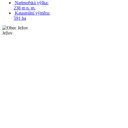
Nadmořská výška:
238 m n. m.
Katastrální výměra:
591 ha
Ježov