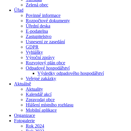
Zelená obec
Úřad
Povinné informace
Rozpočtové dokumenty
Úřední deska
E-podatelna
Zastupitelstvo
Usnesení ze zasedání
GDPR
Vyhlášky
Výroční zprávy
Rozvojový plán obce
Odpadové hospodářství
Výsledky odpadového hospodářství
Veřejné zakázky
Aktuálně
Aktuality
Kalendář akcí
Zpravodaj obce
Hlášení místního rozhlasu
Mobilní aplikace
Organizace
Fotogalerie
Rok 2024