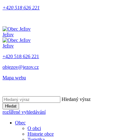
+420 518 626 221
Ježov
Ježov
+420 518 626 221
objezov@jezov.cz
Mapa webu
Hledaný výraz
Hledat
rozšířené vyhledávání
Obec
O obci
Historie obce
Turistika