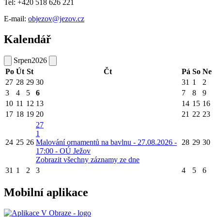
Tel: +420 518 626 221
E-mail:
objezov@jezov.cz
Kalendář
Srpen
2026
Po
Út
St
Čt
Pá
So
Ne
27
28
29
30
31
1
2
3
4
5
6
7
8
9
10
11
12
13
14
15
16
17
18
19
20
21
22
23
27
1
24
25
26
Malování ornamentů na bavlnu - 27.08.2026 -
28
29
30
17:00 - OÚ Ježov
Zobrazit všechny záznamy ze dne
31
1
2
3
4
5
6
Mobilní aplikace