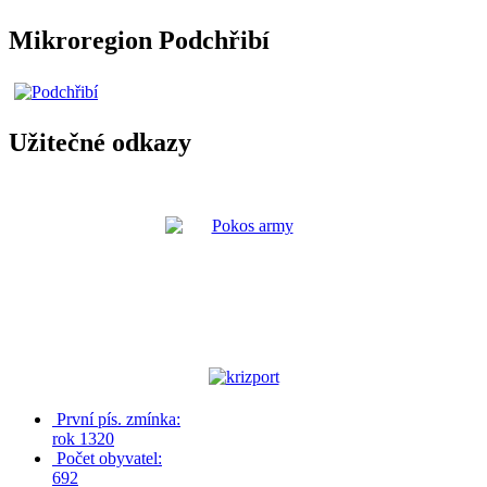
Mikroregion Podchřibí
Užitečné odkazy
První pís. zmínka:
rok 1320
Počet obyvatel:
692