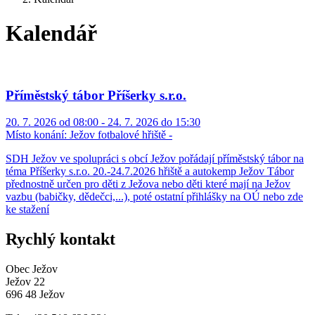
Kalendář
Příměstský tábor Příšerky s.r.o.
20. 7. 2026 od 08:00 - 24. 7. 2026 do 15:30
Místo konání:
Ježov fotbalové hřiště -
SDH Ježov ve spolupráci s obcí Ježov pořádají příměstský tábor na
téma Příšerky s.r.o. 20.-24.7.2026 hřiště a autokemp Ježov Tábor
přednostně určen pro děti z Ježova nebo děti které mají na Ježov
vazbu (babičky, dědečci,...), poté ostatní přihlášky na OÚ nebo zde
ke stažení
Rychlý kontakt
Obec Ježov
Ježov 22
696 48 Ježov