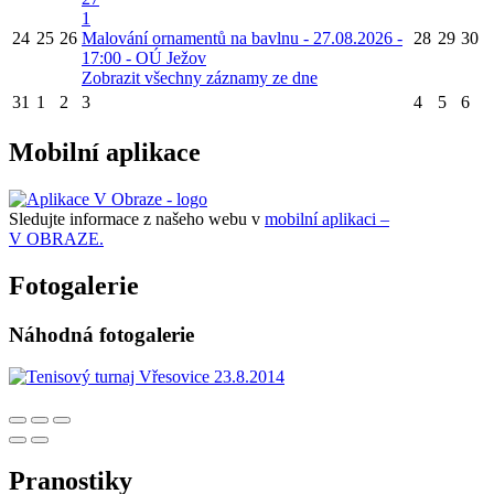
1
24
25
26
Malování ornamentů na bavlnu - 27.08.2026 -
28
29
30
17:00 - OÚ Ježov
Zobrazit všechny záznamy ze dne
31
1
2
3
4
5
6
Mobilní aplikace
Sledujte informace z našeho webu v
mobilní aplikaci –
V OBRAZE.
Fotogalerie
Náhodná fotogalerie
Pranostiky