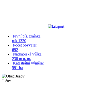
První pís. zmínka:
rok 1320
Počet obyvatel:
692
Nadmořská výška:
238 m n. m.
Katastrální výměra:
591 ha
Ježov