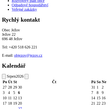
Rozvojový plán obce
Odpadové hospodářství
Veřejné zakázky
Rychlý kontakt
Obec Ježov
Ježov 22
696 48 Ježov
Tel: +420 518 626 221
E-mail:
objezov@jezov.cz
Kalendář
Srpen
2026
Po
Út
St
Čt
Pá
So
Ne
27
28
29
30
31
1
2
3
4
5
6
7
8
9
10
11
12
13
14
15
16
17
18
19
20
21
22
23
27