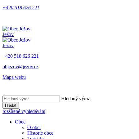
+420 518 626 221
Ježov
Ježov
+420 518 626 221
objezov@jezov.cz
Mapa webu
Hledaný výraz
Hledat
rozšířené vyhledávání
Obec
O obci
Historie obce
Turistika