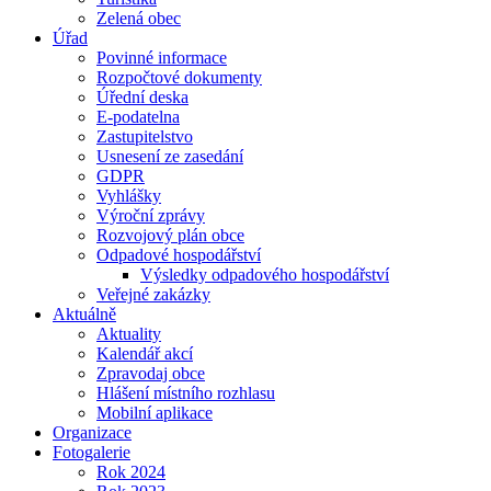
Zelená obec
Úřad
Povinné informace
Rozpočtové dokumenty
Úřední deska
E-podatelna
Zastupitelstvo
Usnesení ze zasedání
GDPR
Vyhlášky
Výroční zprávy
Rozvojový plán obce
Odpadové hospodářství
Výsledky odpadového hospodářství
Veřejné zakázky
Aktuálně
Aktuality
Kalendář akcí
Zpravodaj obce
Hlášení místního rozhlasu
Mobilní aplikace
Organizace
Fotogalerie
Rok 2024