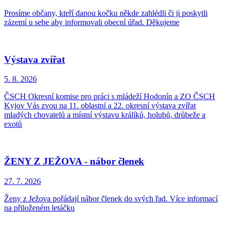
Prosíme občany, kteří danou kočku někde zahlédli či ji poskytli
zázemí u sebe aby informovali obecní úřad. Děkujeme
Výstava zvířat
5. 8.
2026
ČSCH Okresní komise pro práci s mládeží Hodonín a ZO ČSCH
Kyjov Vás zvou na 11. oblastní a 22. okresní výstava zvířat
mladých chovatelů a místní výstavu králíků, holubů, drůbeže a
exotů
ŽENY Z JEŽOVA - nábor členek
27. 7.
2026
Ženy z Ježova pořádají nábor členek do svých řad. Více informací
na přiloženém letáčku