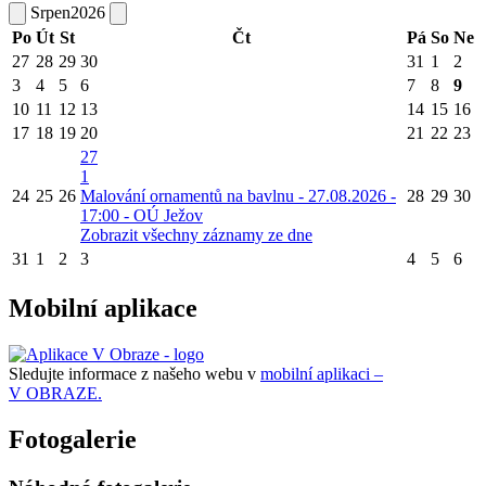
Srpen
2026
Po
Út
St
Čt
Pá
So
Ne
27
28
29
30
31
1
2
3
4
5
6
7
8
9
10
11
12
13
14
15
16
17
18
19
20
21
22
23
27
1
24
25
26
Malování ornamentů na bavlnu - 27.08.2026 -
28
29
30
17:00 - OÚ Ježov
Zobrazit všechny záznamy ze dne
31
1
2
3
4
5
6
Mobilní aplikace
Sledujte informace z našeho webu v
mobilní aplikaci –
V OBRAZE.
Fotogalerie