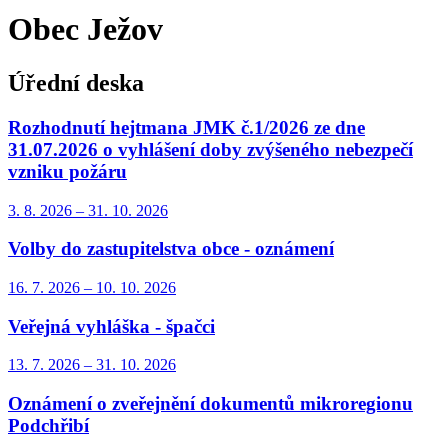
Obec Ježov
Úřední deska
Rozhodnutí hejtmana JMK č.1/2026 ze dne
31.07.2026 o vyhlášení doby zvýšeného nebezpečí
vzniku požáru
3. 8.
2026
–
31. 10.
2026
Volby do zastupitelstva obce - oznámení
16. 7.
2026
–
10. 10.
2026
Veřejná vyhláška - špačci
13. 7.
2026
–
31. 10.
2026
Oznámení o zveřejnění dokumentů mikroregionu
Podchřibí