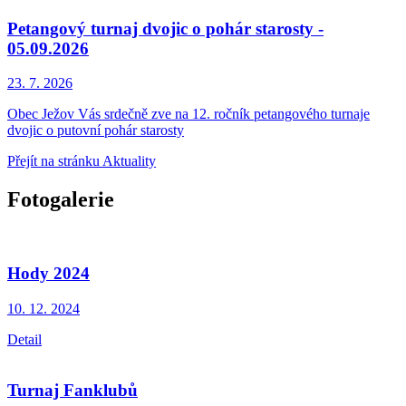
Petangový turnaj dvojic o pohár starosty -
05.09.2026
23. 7.
2026
Obec Ježov Vás srdečně zve na 12. ročník petangového turnaje
dvojic o putovní pohár starosty
Přejít na stránku Aktuality
Fotogalerie
Hody 2024
10. 12.
2024
Detail
Turnaj Fanklubů