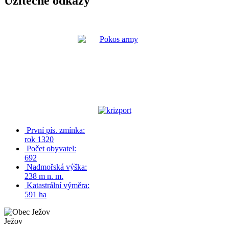
Užitečné odkazy
První pís. zmínka:
rok 1320
Počet obyvatel:
692
Nadmořská výška:
238 m n. m.
Katastrální výměra:
591 ha
Ježov