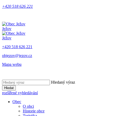
+420 518 626 221
Ježov
Ježov
+420 518 626 221
objezov@jezov.cz
Mapa webu
Hledaný výraz
Hledat
rozšířené vyhledávání
Obec
O obci
Historie obce
Turistika