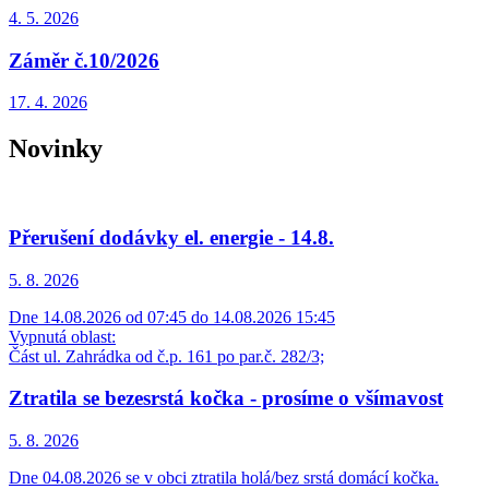
4. 5.
2026
Záměr č.10/2026
17. 4.
2026
Novinky
Přerušení dodávky el. energie - 14.8.
5. 8.
2026
Dne 14.08.2026 od 07:45 do 14.08.2026 15:45
Vypnutá oblast:
Část ul. Zahrádka od č.p. 161 po par.č. 282/3;
Ztratila se bezesrstá kočka - prosíme o všímavost
5. 8.
2026
Dne 04.08.2026 se v obci ztratila holá/bez srstá domácí kočka.