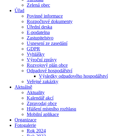
Zelená obec
Úřad
Povinné informace
Rozpočtové dokumenty
Úřední deska
E-podatelna
Zastupitelstvo
Usnesení ze zasedání
GDPR
Vyhlášky
Výroční zprávy
Rozvojový plán obce
Odpadové hospodářství
Výsledky odpadového hospodářství
Veřejné zakázky
Aktuálně
Aktuality
Kalendář akcí
Zpravodaj obce
Hlášení místního rozhlasu
Mobilní aplikace
Organizace
Fotogalerie
Rok 2024