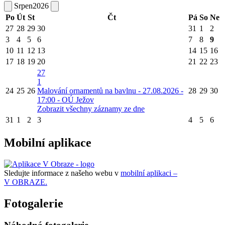
Srpen
2026
Po
Út
St
Čt
Pá
So
Ne
27
28
29
30
31
1
2
3
4
5
6
7
8
9
10
11
12
13
14
15
16
17
18
19
20
21
22
23
27
1
24
25
26
Malování ornamentů na bavlnu - 27.08.2026 -
28
29
30
17:00 - OÚ Ježov
Zobrazit všechny záznamy ze dne
31
1
2
3
4
5
6
Mobilní aplikace
Sledujte informace z našeho webu v
mobilní aplikaci –
V OBRAZE.
Fotogalerie