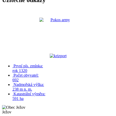
Užitečné odkazy
První pís. zmínka:
rok 1320
Počet obyvatel:
692
Nadmořská výška:
238 m n. m.
Katastrální výměra:
591 ha
Ježov