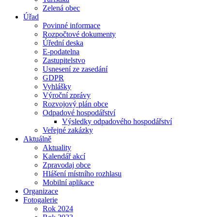
Zelená obec
Úřad
Povinné informace
Rozpočtové dokumenty
Úřední deska
E-podatelna
Zastupitelstvo
Usnesení ze zasedání
GDPR
Vyhlášky
Výroční zprávy
Rozvojový plán obce
Odpadové hospodářství
Výsledky odpadového hospodářství
Veřejné zakázky
Aktuálně
Aktuality
Kalendář akcí
Zpravodaj obce
Hlášení místního rozhlasu
Mobilní aplikace
Organizace
Fotogalerie
Rok 2024