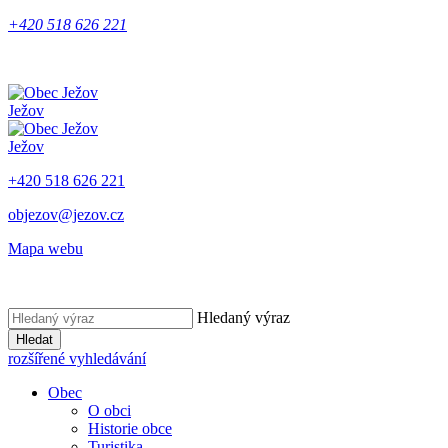
+420 518 626 221
Ježov
Ježov
+420 518 626 221
objezov@jezov.cz
Mapa webu
Hledaný výraz
Hledat
rozšířené vyhledávání
Obec
O obci
Historie obce
Turistika