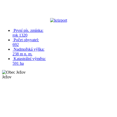
První pís. zmínka:
rok 1320
Počet obyvatel:
692
Nadmořská výška:
238 m n. m.
Katastrální výměra:
591 ha
Ježov