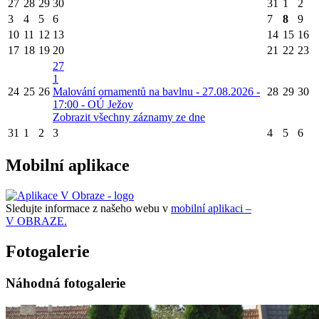
27
28
29
30
31
1
2
3
4
5
6
7
8
9
10
11
12
13
14
15
16
17
18
19
20
21
22
23
27
1
24
25
26
Malování ornamentů na bavlnu - 27.08.2026 -
28
29
30
17:00 - OÚ Ježov
Zobrazit všechny záznamy ze dne
31
1
2
3
4
5
6
Mobilní aplikace
Sledujte informace z našeho webu v
mobilní aplikaci –
V OBRAZE.
Fotogalerie
Náhodná fotogalerie