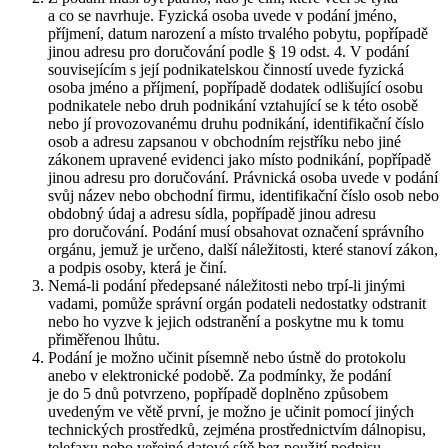
a co se navrhuje. Fyzická osoba uvede v podání jméno,
příjmení, datum narození a místo trvalého pobytu, popřípadě
jinou adresu pro doručování podle § 19 odst. 4. V podání
souvisejícím s její podnikatelskou činností uvede fyzická
osoba jméno a příjmení, popřípadě dodatek odlišující osobu
podnikatele nebo druh podnikání vztahující se k této osobě
nebo jí provozovanému druhu podnikání, identifikační číslo
osob a adresu zapsanou v obchodním rejstříku nebo jiné
zákonem upravené evidenci jako místo podnikání, popřípadě
jinou adresu pro doručování. Právnická osoba uvede v podání
svůj název nebo obchodní firmu, identifikační číslo osob nebo
obdobný údaj a adresu sídla, popřípadě jinou adresu
pro doručování. Podání musí obsahovat označení správního
orgánu, jemuž je určeno, další náležitosti, které stanoví zákon,
a podpis osoby, která je činí.
Nemá-li podání předepsané náležitosti nebo trpí-li jinými
vadami, pomůže správní orgán podateli nedostatky odstranit
nebo ho vyzve k jejich odstranění a poskytne mu k tomu
přiměřenou lhůtu.
Podání je možno učinit písemně nebo ústně do protokolu
anebo v elektronické podobě. Za podmínky, že podání
je do 5 dnů potvrzeno, popřípadě doplněno způsobem
uvedeným ve větě první, je možno je učinit pomocí jiných
technických prostředků, zejména prostřednictvím dálnopisu,
telefaxu nebo veřejné datové sítě bez použití podpisu.