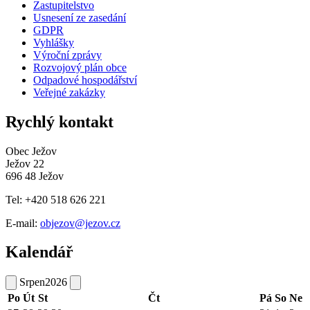
Zastupitelstvo
Usnesení ze zasedání
GDPR
Vyhlášky
Výroční zprávy
Rozvojový plán obce
Odpadové hospodářství
Veřejné zakázky
Rychlý kontakt
Obec Ježov
Ježov 22
696 48 Ježov
Tel: +420 518 626 221
E-mail:
objezov@jezov.cz
Kalendář
Srpen
2026
Po
Út
St
Čt
Pá
So
Ne