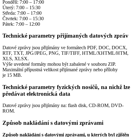
Pondělí: 7:00 – 17:00
Úterý: 7:00 – 15:30
Středa: 7:00 – 17:00
Čtvrtek: 7:00 – 15:30
Pátek: 7:00 – 12:00
Technické parametry přijímaných datových zpráv
Datové zprávy jsou přijímány ve formátech
PDF, DOC, DOCX,
RTF, TXT, JPG/JPEG, PNG, TIF/TIFF, HTML/XHTML/HTM,
XLS, XLSX.
Výše uvedené formáty mohou být zabalené v souboru ZIP.
Maximální přípustná velikost přijímané zprávy nebo přílohy
je
15 MB
.
Technické parametry fyzických nosičů, na nichž lze
předávat elektronická data
Datové zprávy jsou přijímány na:
flash disk, CD-ROM, DVD-
ROM.
Způsob nakládání s datovými zprávami
Způsob nakládání s datovými zprávami, u kterých byl zjištěn