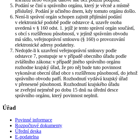
Podání se činí u správního orgánu, který je věcně a místně
příslušný. Podání je učiněno dnem, kdy tomuto orgánu došlo.
Není-li správní orgán schopen zajistit přijímání podání
v elektronické podobě podle odstavce 4, uzavře osoba
uvedená v § 160 odst. 1. jejíž je tento správní orgán součástí,
s obcí s rozšířenou působností, v jejímž správním obvodu
má sídlo, veřejnoprávní smlouvu (§ 160) o provozování
elektronické adresy podatelny.
Nedojde-li k uzavření veřejnoprávní smlouvy podle
odstavce 7, postupuje se v případě obecního úřadu podle
zvláštního zákona: v případě jiného správního orgánu
rozhodne krajský úřad, že pro něj bude tuto povinnost
vykonávat obecní úřad obce s rozšířenou působností, do jehož
správního obvodu patří. Rozhodnutí vydává krajský úřad
v přenesené působnosti. Rozhodnutí krajského úřadu
se zveřejní nejméně po dobu 15 dnů na úřední desce
správního orgánu, který povinnost neplnil.
Úřad
Povinné informace
Rozpočtové dokumenty
Úřední deska
E-podatelna