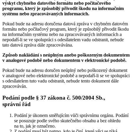
výskyt chybného datového formátu nebo počítačového
programu, který je způsobilý přivodit škodu na informačním
systému nebo zpracovávaných informacích.
Pokud bude na adresu doručena datová zpráva v chybném datovém
formátu nebo počítačový program, který je způsobilý přivodit škodu
na informačním systému nebo na zpracovávaných informacích a
nepodaří-li se ve spolupráci s odesílatelem vadu odstranit, nebude
tato datová zpráva dále zpracovávána.
Způsob nakládání s neúplným anebo poškozeným dokumentem
v analogové podobě nebo dokumentem v elektronické podobě.
Pokud bude na adresu doručen neúplný nebo poškozený dokument
v analogové nebo elektronické podobě a nepodaří-li se ve spolupráci
s odesílatelem tuto vadu odstranit, nebude tento dokument dále
zpracováván.
Podání podle § 37 zákona č. 500/2004 Sb.,
správní řád
Podání je úkonem směřujícím vůči správnímu orgánu. Podání
se posuzuje podle svého skutečného obsahu a bez ohledu
na to, jak je označeno.
Z podání musí být patrno, kdo je činí, které věci se týká