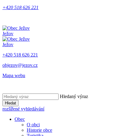
+420 518 626 221
Ježov
Ježov
+420 518 626 221
objezov@jezov.cz
Mapa webu
Hledaný výraz
Hledat
rozšířené vyhledávání
Obec
O obci
Historie obce
Turistika