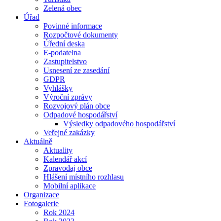
Zelená obec
Úřad
Povinné informace
Rozpočtové dokumenty
Úřední deska
E-podatelna
Zastupitelstvo
Usnesení ze zasedání
GDPR
Vyhlášky
Výroční zprávy
Rozvojový plán obce
Odpadové hospodářství
Výsledky odpadového hospodářství
Veřejné zakázky
Aktuálně
Aktuality
Kalendář akcí
Zpravodaj obce
Hlášení místního rozhlasu
Mobilní aplikace
Organizace
Fotogalerie
Rok 2024