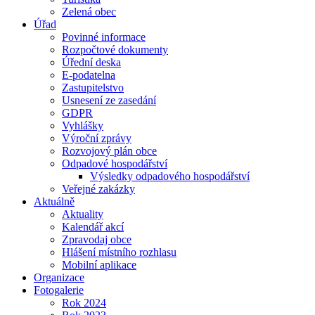
Zelená obec
Úřad
Povinné informace
Rozpočtové dokumenty
Úřední deska
E-podatelna
Zastupitelstvo
Usnesení ze zasedání
GDPR
Vyhlášky
Výroční zprávy
Rozvojový plán obce
Odpadové hospodářství
Výsledky odpadového hospodářství
Veřejné zakázky
Aktuálně
Aktuality
Kalendář akcí
Zpravodaj obce
Hlášení místního rozhlasu
Mobilní aplikace
Organizace
Fotogalerie
Rok 2024