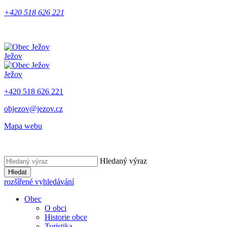
+420 518 626 221
Ježov
Ježov
+420 518 626 221
objezov@jezov.cz
Mapa webu
Hledaný výraz
Hledat
rozšířené vyhledávání
Obec
O obci
Historie obce
Turistika