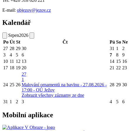
Tel: +420 518 626 221
E-mail:
objezov@jezov.cz
Kalendář
Srpen
2026
Po
Út
St
Čt
Pá
So
Ne
27
28
29
30
31
1
2
3
4
5
6
7
8
9
10
11
12
13
14
15
16
17
18
19
20
21
22
23
27
1
24
25
26
Malování ornamentů na bavlnu - 27.08.2026 -
28
29
30
17:00 - OÚ Ježov
Zobrazit všechny záznamy ze dne
31
1
2
3
4
5
6
Mobilní aplikace