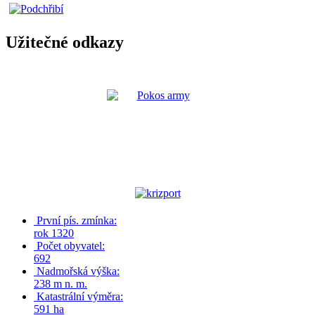
Užitečné odkazy
První pís. zmínka:
rok 1320
Počet obyvatel:
692
Nadmořská výška:
238 m n. m.
Katastrální výměra:
591 ha