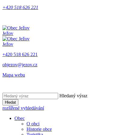
+420 518 626 221
Ježov
Ježov
+420 518 626 221
objezov@jezov.cz
Mapa webu
Hledaný výraz
Hledat
rozšířené vyhledávání
Obec
O obci
Historie obce
Turistika