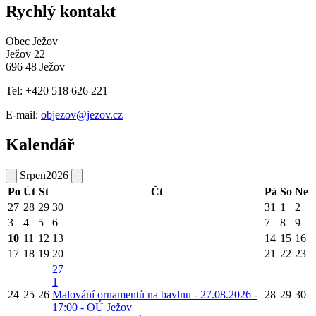
Rychlý kontakt
Obec Ježov
Ježov 22
696 48 Ježov
Tel: +420 518 626 221
E-mail:
objezov@jezov.cz
Kalendář
Srpen
2026
Po
Út
St
Čt
Pá
So
Ne
27
28
29
30
31
1
2
3
4
5
6
7
8
9
10
11
12
13
14
15
16
17
18
19
20
21
22
23
27
1
24
25
26
Malování ornamentů na bavlnu - 27.08.2026 -
28
29
30
17:00 - OÚ Ježov