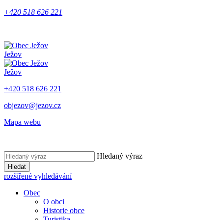
+420 518 626 221
Ježov
Ježov
+420 518 626 221
objezov@jezov.cz
Mapa webu
Hledaný výraz
Hledat
rozšířené vyhledávání
Obec
O obci
Historie obce
Turistika