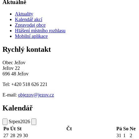
Aktuálně
Aktuality
Kalendář akcí
Zpravodaj obce
Hlášení místního rozhlasu
Mobilní aplikace
Rychlý kontakt
Obec Ježov
Ježov 22
696 48 Ježov
Tel: +420 518 626 221
E-mail:
objezov@jezov.cz
Kalendář
Srpen
2026
Po
Út
St
Čt
Pá
So
Ne
27
28
29
30
31
1
2