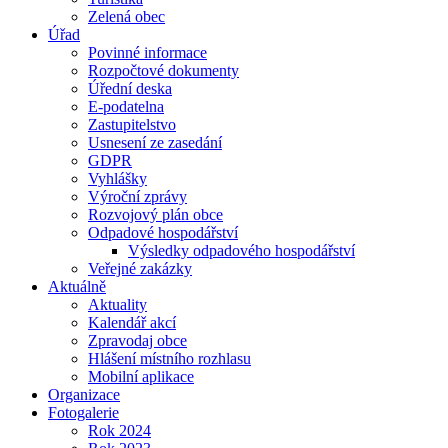
Zelená obec
Úřad
Povinné informace
Rozpočtové dokumenty
Úřední deska
E-podatelna
Zastupitelstvo
Usnesení ze zasedání
GDPR
Vyhlášky
Výroční zprávy
Rozvojový plán obce
Odpadové hospodářství
Výsledky odpadového hospodářství
Veřejné zakázky
Aktuálně
Aktuality
Kalendář akcí
Zpravodaj obce
Hlášení místního rozhlasu
Mobilní aplikace
Organizace
Fotogalerie
Rok 2024