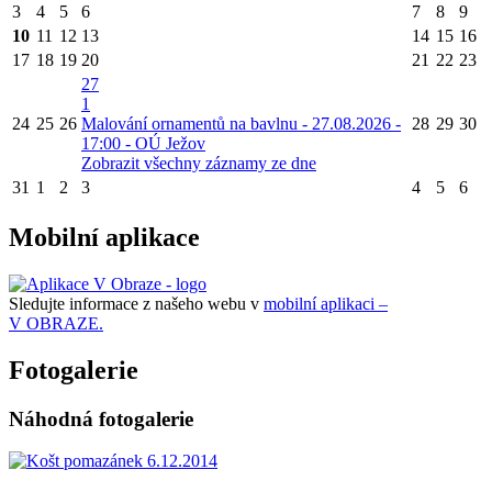
3
4
5
6
7
8
9
10
11
12
13
14
15
16
17
18
19
20
21
22
23
27
1
24
25
26
Malování ornamentů na bavlnu - 27.08.2026 -
28
29
30
17:00 - OÚ Ježov
Zobrazit všechny záznamy ze dne
31
1
2
3
4
5
6
Mobilní aplikace
Sledujte informace z našeho webu v
mobilní aplikaci –
V OBRAZE.
Fotogalerie
Náhodná fotogalerie