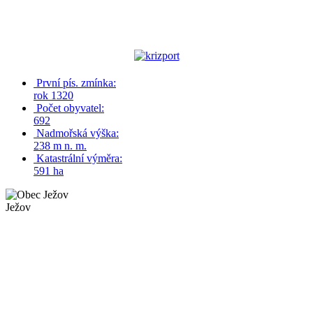
První pís. zmínka:
rok 1320
Počet obyvatel:
692
Nadmořská výška:
238 m n. m.
Katastrální výměra:
591 ha
Ježov