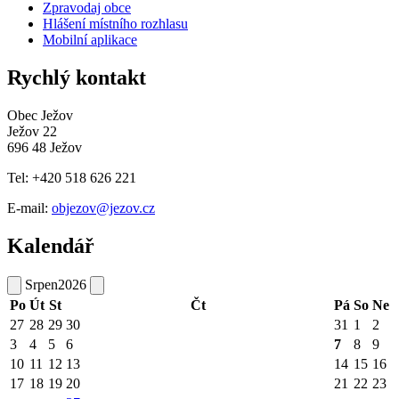
Zpravodaj obce
Hlášení místního rozhlasu
Mobilní aplikace
Rychlý kontakt
Obec Ježov
Ježov 22
696 48 Ježov
Tel: +420 518 626 221
E-mail:
objezov@jezov.cz
Kalendář
Srpen
2026
Po
Út
St
Čt
Pá
So
Ne
27
28
29
30
31
1
2
3
4
5
6
7
8
9
10
11
12
13
14
15
16
17
18
19
20
21
22
23