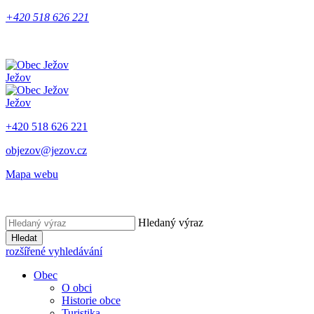
+420 518 626 221
Ježov
Ježov
+420 518 626 221
objezov@jezov.cz
Mapa webu
Hledaný výraz
Hledat
rozšířené vyhledávání
Obec
O obci
Historie obce
Turistika