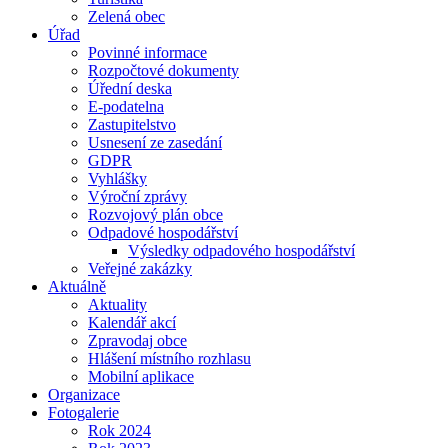
Zelená obec
Úřad
Povinné informace
Rozpočtové dokumenty
Úřední deska
E-podatelna
Zastupitelstvo
Usnesení ze zasedání
GDPR
Vyhlášky
Výroční zprávy
Rozvojový plán obce
Odpadové hospodářství
Výsledky odpadového hospodářství
Veřejné zakázky
Aktuálně
Aktuality
Kalendář akcí
Zpravodaj obce
Hlášení místního rozhlasu
Mobilní aplikace
Organizace
Fotogalerie
Rok 2024