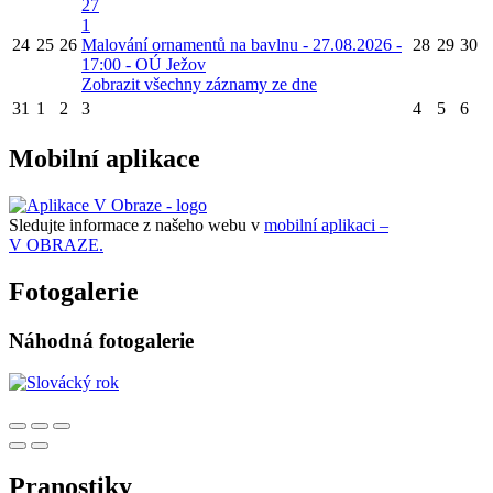
27
1
24
25
26
Malování ornamentů na bavlnu - 27.08.2026 -
28
29
30
17:00 - OÚ Ježov
Zobrazit všechny záznamy ze dne
31
1
2
3
4
5
6
Mobilní aplikace
Sledujte informace z našeho webu v
mobilní aplikaci –
V OBRAZE.
Fotogalerie
Náhodná fotogalerie
Pranostiky