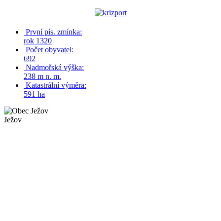
První pís. zmínka:
rok 1320
Počet obyvatel:
692
Nadmořská výška:
238 m n. m.
Katastrální výměra:
591 ha
Ježov