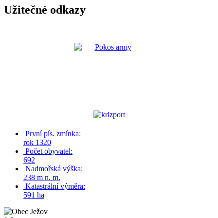
Užitečné odkazy
První pís. zmínka:
rok 1320
Počet obyvatel:
692
Nadmořská výška:
238 m n. m.
Katastrální výměra:
591 ha