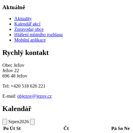
Aktuálně
Aktuality
Kalendář akcí
Zpravodaj obce
Hlášení místního rozhlasu
Mobilní aplikace
Rychlý kontakt
Obec Ježov
Ježov 22
696 48 Ježov
Tel: +420 518 626 221
E-mail:
objezov@jezov.cz
Kalendář
Srpen
2026
Po
Út
St
Čt
Pá
So
Ne