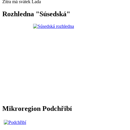
Zítra má svátek
Lada
Rozhledna "Súsedská"
Mikroregion Podchřibí