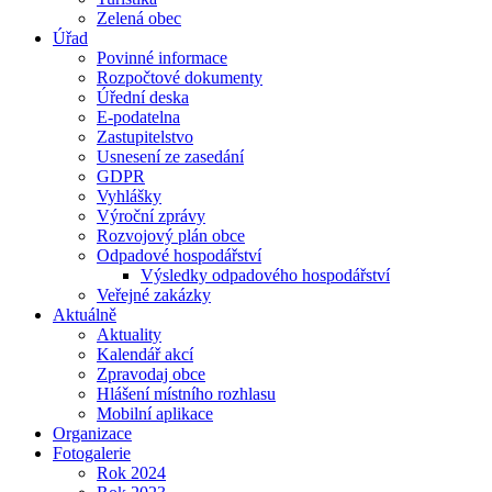
Zelená obec
Úřad
Povinné informace
Rozpočtové dokumenty
Úřední deska
E-podatelna
Zastupitelstvo
Usnesení ze zasedání
GDPR
Vyhlášky
Výroční zprávy
Rozvojový plán obce
Odpadové hospodářství
Výsledky odpadového hospodářství
Veřejné zakázky
Aktuálně
Aktuality
Kalendář akcí
Zpravodaj obce
Hlášení místního rozhlasu
Mobilní aplikace
Organizace
Fotogalerie
Rok 2024