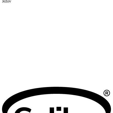
Ježov