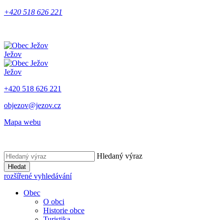
+420 518 626 221
Ježov
Ježov
+420 518 626 221
objezov@jezov.cz
Mapa webu
Hledaný výraz
Hledat
rozšířené vyhledávání
Obec
O obci
Historie obce
Turistika