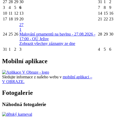
27
28
29
30
31
1
2
3
4
5
6
7
8
9
10
11
12
13
14
15
16
17
18
19
20
21
22
23
27
1
24
25
26
Malování ornamentů na bavlnu - 27.08.2026 -
28
29
30
17:00 - OÚ Ježov
Zobrazit všechny záznamy ze dne
31
1
2
3
4
5
6
Mobilní aplikace
Sledujte informace z našeho webu v
mobilní aplikaci –
V OBRAZE.
Fotogalerie
Náhodná fotogalerie