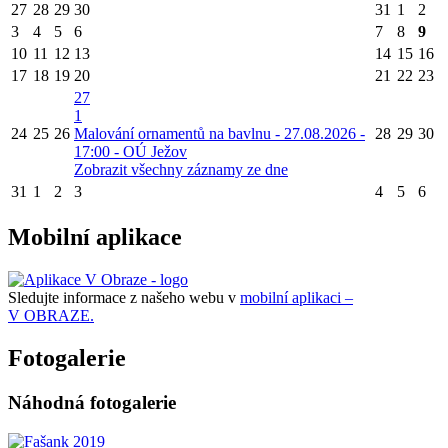
27
28
29
30
31
1
2
3
4
5
6
7
8
9
10
11
12
13
14
15
16
17
18
19
20
21
22
23
27
1
24
25
26
Malování ornamentů na bavlnu - 27.08.2026 -
28
29
30
17:00 - OÚ Ježov
Zobrazit všechny záznamy ze dne
31
1
2
3
4
5
6
Mobilní aplikace
Sledujte informace z našeho webu v
mobilní aplikaci –
V OBRAZE.
Fotogalerie
Náhodná fotogalerie