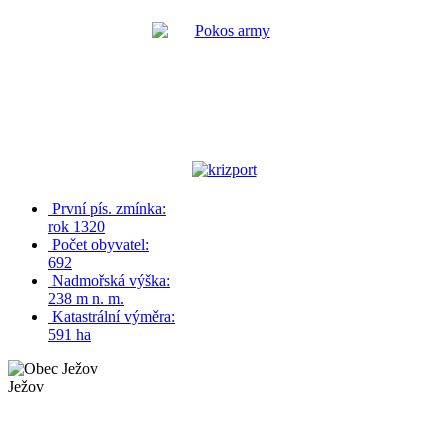
První pís. zmínka:
rok 1320
Počet obyvatel:
692
Nadmořská výška:
238 m n. m.
Katastrální výměra:
591 ha
Ježov