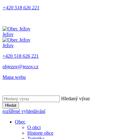
+420 518 626 221
Ježov
Ježov
+420 518 626 221
objezov@jezov.cz
Mapa webu
Hledaný výraz
Hledat
rozšířené vyhledávání
Obec
O obci
Historie obce
Turistika