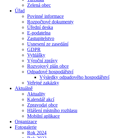
Zelená obec
Úřad
Povinné informace
Rozpočtové dokumenty
Úřední deska
E-podatelna
Zastupitelstvo
Usnesení ze zasedání
GDPR
Vyhlášky
Výroční zprávy
Rozvojový plán obce
Odpadové hospodářství
Výsledky odpadového hospodářství
Veřejné zakázky
Aktuálně
Aktuality
Kalendář akcí
Zpravodaj obce
Hlášení místního rozhlasu
Mobilní aplikace
Organizace
Fotogalerie
Rok 2024