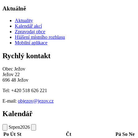
Aktuálně
Aktuality
Kalendář akcí
Zpravodaj obce
Hlášení místního rozhlasu
Mobilní aplikace
Rychlý kontakt
Obec Ježov
Ježov 22
696 48 Ježov
Tel: +420 518 626 221
E-mail:
objezov@jezov.cz
Kalendář
Srpen
2026
Po
Út
St
Čt
Pá
So
Ne