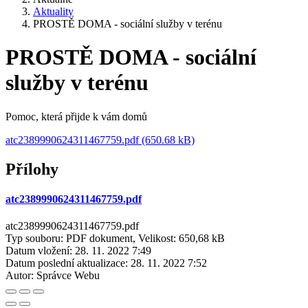
Aktuality
PROSTĚ DOMA - sociální služby v terénu
PROSTĚ DOMA - sociální
služby v terénu
Pomoc, která přijde k vám domů
atc2389990624311467759.pdf (650.68 kB)
Přílohy
atc2389990624311467759.pdf
atc2389990624311467759.pdf
Typ souboru: PDF dokument, Velikost: 650,68 kB
Datum vložení:
28. 11. 2022 7:49
Datum poslední aktualizace:
28. 11. 2022 7:52
Autor:
Správce Webu