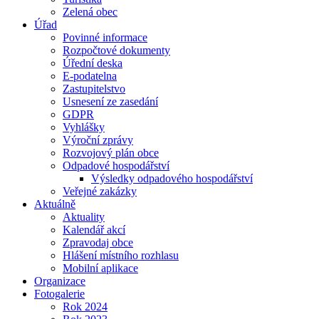
Zelená obec
Úřad
Povinné informace
Rozpočtové dokumenty
Úřední deska
E-podatelna
Zastupitelstvo
Usnesení ze zasedání
GDPR
Vyhlášky
Výroční zprávy
Rozvojový plán obce
Odpadové hospodářství
Výsledky odpadového hospodářství
Veřejné zakázky
Aktuálně
Aktuality
Kalendář akcí
Zpravodaj obce
Hlášení místního rozhlasu
Mobilní aplikace
Organizace
Fotogalerie
Rok 2024