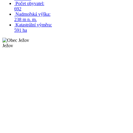
Počet obyvatel:
692
Nadmořská výška:
238 m n. m.
Katastrální výměra:
591 ha
Ježov