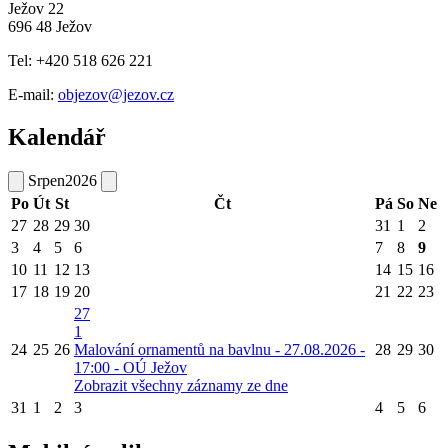
Ježov 22
696 48 Ježov
Tel: +420 518 626 221
E-mail:
objezov@jezov.cz
Kalendář
Srpen
2026
Po
Út
St
Čt
Pá
So
Ne
27
28
29
30
31
1
2
3
4
5
6
7
8
9
10
11
12
13
14
15
16
17
18
19
20
21
22
23
27
1
24
25
26
Malování ornamentů na bavlnu - 27.08.2026 -
28
29
30
17:00 - OÚ Ježov
Zobrazit všechny záznamy ze dne
31
1
2
3
4
5
6