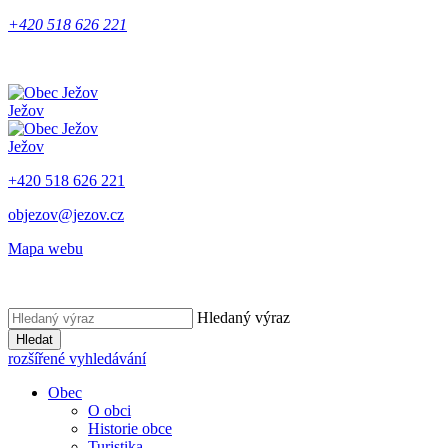
+420 518 626 221
Ježov
Ježov
+420 518 626 221
objezov@jezov.cz
Mapa webu
Hledaný výraz
Hledat
rozšířené vyhledávání
Obec
O obci
Historie obce
Turistika