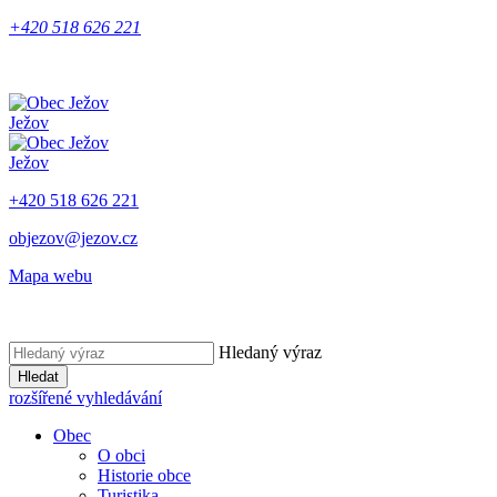
+420 518 626 221
Ježov
Ježov
+420 518 626 221
objezov@jezov.cz
Mapa webu
Hledaný výraz
Hledat
rozšířené vyhledávání
Obec
O obci
Historie obce
Turistika