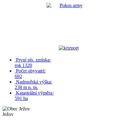
První pís. zmínka:
rok 1320
Počet obyvatel:
692
Nadmořská výška:
238 m n. m.
Katastrální výměra:
591 ha
Ježov