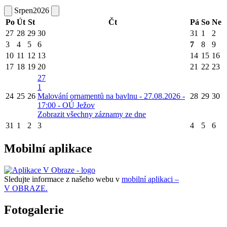
Srpen
2026
Po
Út
St
Čt
Pá
So
Ne
27
28
29
30
31
1
2
3
4
5
6
7
8
9
10
11
12
13
14
15
16
17
18
19
20
21
22
23
27
1
24
25
26
Malování ornamentů na bavlnu - 27.08.2026 -
28
29
30
17:00 - OÚ Ježov
Zobrazit všechny záznamy ze dne
31
1
2
3
4
5
6
Mobilní aplikace
Sledujte informace z našeho webu v
mobilní aplikaci –
V OBRAZE.
Fotogalerie