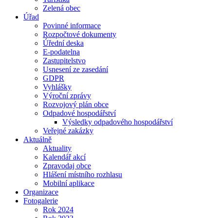
Zelená obec
Úřad
Povinné informace
Rozpočtové dokumenty
Úřední deska
E-podatelna
Zastupitelstvo
Usnesení ze zasedání
GDPR
Vyhlášky
Výroční zprávy
Rozvojový plán obce
Odpadové hospodářství
Výsledky odpadového hospodářství
Veřejné zakázky
Aktuálně
Aktuality
Kalendář akcí
Zpravodaj obce
Hlášení místního rozhlasu
Mobilní aplikace
Organizace
Fotogalerie
Rok 2024