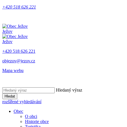
+420 518 626 221
Ježov
Ježov
+420 518 626 221
objezov@jezov.cz
Mapa webu
Hledaný výraz
Hledat
rozšířené vyhledávání
Obec
O obci
Historie obce
Turistika