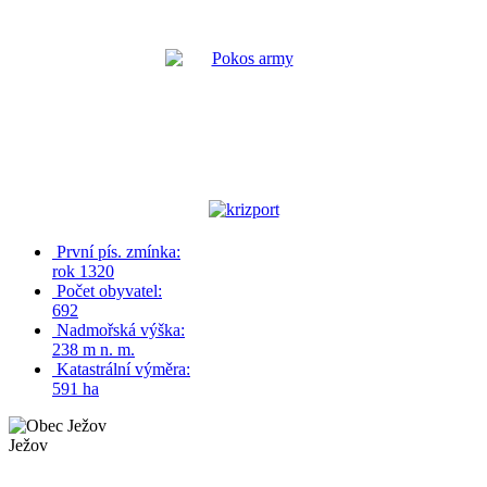
První pís. zmínka:
rok 1320
Počet obyvatel:
692
Nadmořská výška:
238 m n. m.
Katastrální výměra:
591 ha
Ježov