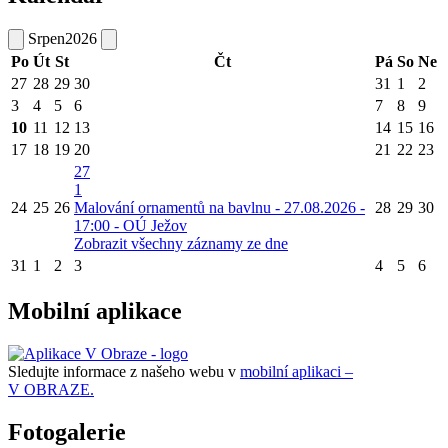
Srpen
2026
Po
Út
St
Čt
Pá
So
Ne
27
28
29
30
31
1
2
3
4
5
6
7
8
9
10
11
12
13
14
15
16
17
18
19
20
21
22
23
27
1
24
25
26
Malování ornamentů na bavlnu - 27.08.2026 -
28
29
30
17:00 - OÚ Ježov
Zobrazit všechny záznamy ze dne
31
1
2
3
4
5
6
Mobilní aplikace
Sledujte informace z našeho webu v
mobilní aplikaci –
V OBRAZE.
Fotogalerie