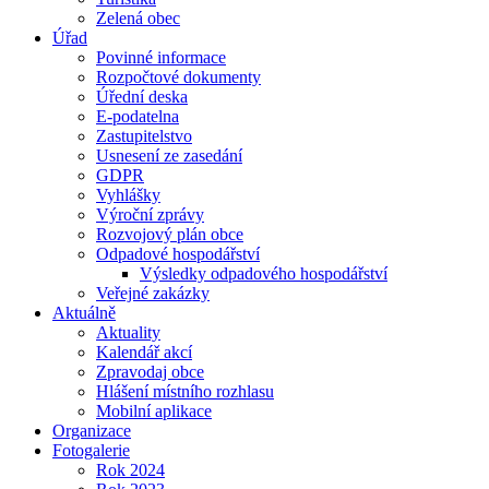
Zelená obec
Úřad
Povinné informace
Rozpočtové dokumenty
Úřední deska
E-podatelna
Zastupitelstvo
Usnesení ze zasedání
GDPR
Vyhlášky
Výroční zprávy
Rozvojový plán obce
Odpadové hospodářství
Výsledky odpadového hospodářství
Veřejné zakázky
Aktuálně
Aktuality
Kalendář akcí
Zpravodaj obce
Hlášení místního rozhlasu
Mobilní aplikace
Organizace
Fotogalerie
Rok 2024