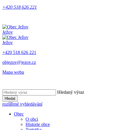
+420 518 626 221
Ježov
Ježov
+420 518 626 221
objezov@jezov.cz
Mapa webu
Hledaný výraz
Hledat
rozšířené vyhledávání
Obec
O obci
Historie obce
Turistika