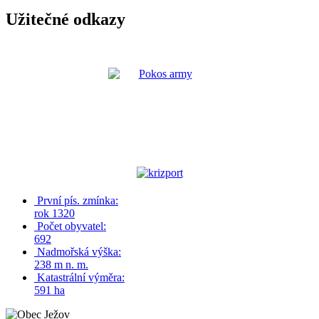
Užitečné odkazy
První pís. zmínka:
rok 1320
Počet obyvatel:
692
Nadmořská výška:
238 m n. m.
Katastrální výměra:
591 ha