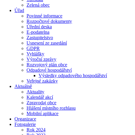
Zelená obec
Úřad
Povinné informace
Rozpočtové dokumenty
Úřední deska
E-podatelna
Zastupitelstvo
Usnesení ze zasedání
GDPR
Vyhlášky
Výroční zprávy
Rozvojový plán obce
Odpadové hospodářství
Výsledky odpadového hospodářství
Veřejné zakázky
Aktuálně
Aktuality
Kalendář akcí
Zpravodaj obce
Hlášení místního rozhlasu
Mobilní aplikace
Organizace
Fotogalerie
Rok 2024