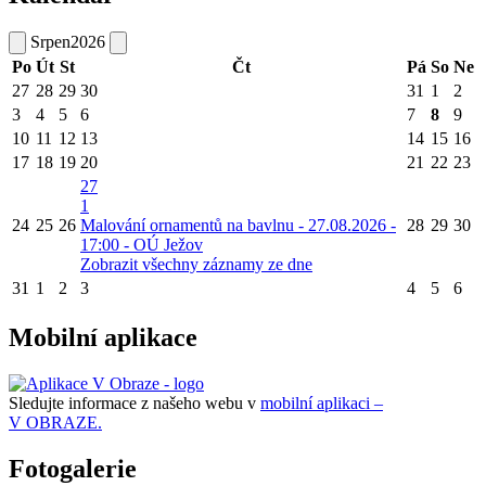
Srpen
2026
Po
Út
St
Čt
Pá
So
Ne
27
28
29
30
31
1
2
3
4
5
6
7
8
9
10
11
12
13
14
15
16
17
18
19
20
21
22
23
27
1
24
25
26
Malování ornamentů na bavlnu - 27.08.2026 -
28
29
30
17:00 - OÚ Ježov
Zobrazit všechny záznamy ze dne
31
1
2
3
4
5
6
Mobilní aplikace
Sledujte informace z našeho webu v
mobilní aplikaci –
V OBRAZE.
Fotogalerie