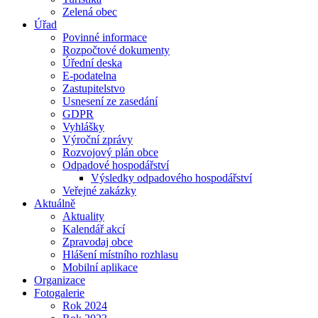
Zelená obec
Úřad
Povinné informace
Rozpočtové dokumenty
Úřední deska
E-podatelna
Zastupitelstvo
Usnesení ze zasedání
GDPR
Vyhlášky
Výroční zprávy
Rozvojový plán obce
Odpadové hospodářství
Výsledky odpadového hospodářství
Veřejné zakázky
Aktuálně
Aktuality
Kalendář akcí
Zpravodaj obce
Hlášení místního rozhlasu
Mobilní aplikace
Organizace
Fotogalerie
Rok 2024