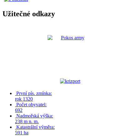
Užitečné odkazy
První pís. zmínka:
rok 1320
Počet obyvatel:
692
Nadmořská výška:
238 m n. m.
Katastrální výměra:
591 ha