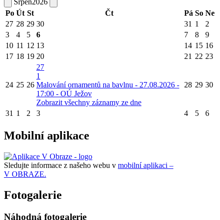
Srpen
2026
Po
Út
St
Čt
Pá
So
Ne
27
28
29
30
31
1
2
3
4
5
6
7
8
9
10
11
12
13
14
15
16
17
18
19
20
21
22
23
27
1
24
25
26
Malování ornamentů na bavlnu - 27.08.2026 -
28
29
30
17:00 - OÚ Ježov
Zobrazit všechny záznamy ze dne
31
1
2
3
4
5
6
Mobilní aplikace
Sledujte informace z našeho webu v
mobilní aplikaci –
V OBRAZE.
Fotogalerie
Náhodná fotogalerie