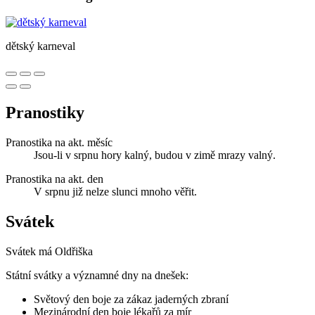
dětský karneval
Pranostiky
Pranostika na akt. měsíc
Jsou-li v srpnu hory kalný, budou v zimě mrazy valný.
Pranostika na akt. den
V srpnu již nelze slunci mnoho věřit.
Svátek
Svátek má
Oldřiška
Státní svátky a významné dny na dnešek:
Světový den boje za zákaz jaderných zbraní
Mezinárodní den boje lékařů za mír