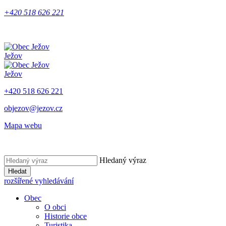
+420 518 626 221
Ježov
Ježov
+420 518 626 221
objezov@jezov.cz
Mapa webu
Hledaný výraz
Hledat
rozšířené vyhledávání
Obec
O obci
Historie obce
Turistika