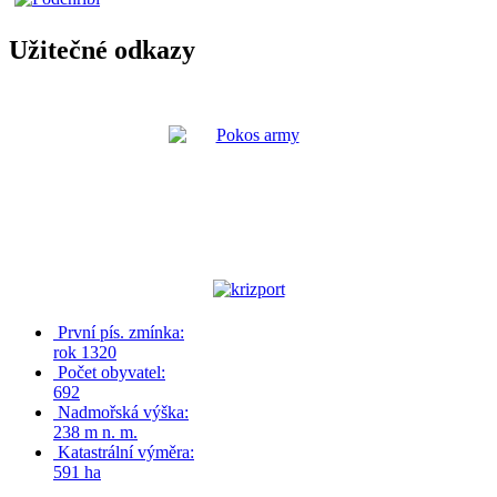
Užitečné odkazy
První pís. zmínka:
rok 1320
Počet obyvatel:
692
Nadmořská výška:
238 m n. m.
Katastrální výměra:
591 ha