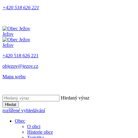
+420 518 626 221
Ježov
Ježov
+420 518 626 221
objezov@jezov.cz
Mapa webu
Hledaný výraz
Hledat
rozšířené vyhledávání
Obec
O obci
Historie obce
Turistika