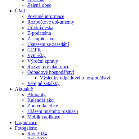
Zelená obec
Úřad
Povinné informace
Rozpočtové dokumenty
Úřední deska
E-podatelna
Zastupitelstvo
Usnesení ze zasedání
GDPR
Vyhlášky
Výroční zprávy
Rozvojový plán obce
Odpadové hospodářství
Výsledky odpadového hospodářství
Veřejné zakázky
Aktuálně
Aktuality
Kalendář akcí
Zpravodaj obce
Hlášení místního rozhlasu
Mobilní aplikace
Organizace
Fotogalerie
Rok 2024