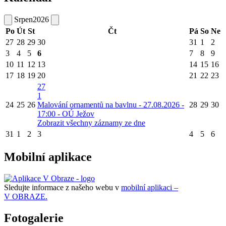
Srpen
2026
Po
Út
St
Čt
Pá
So
Ne
27
28
29
30
31
1
2
3
4
5
6
7
8
9
10
11
12
13
14
15
16
17
18
19
20
21
22
23
27
1
24
25
26
Malování ornamentů na bavlnu - 27.08.2026 -
28
29
30
17:00 - OÚ Ježov
Zobrazit všechny záznamy ze dne
31
1
2
3
4
5
6
Mobilní aplikace
Sledujte informace z našeho webu v
mobilní aplikaci –
V OBRAZE.
Fotogalerie