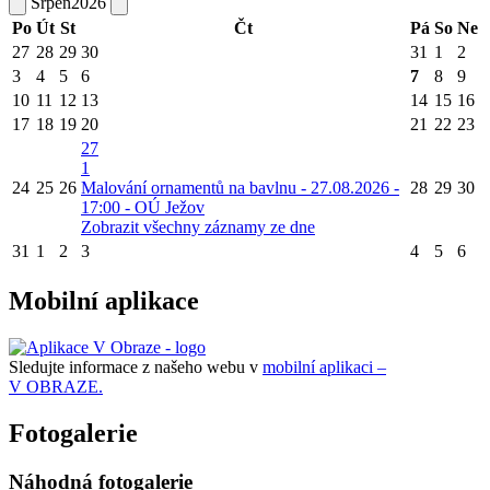
Srpen
2026
Po
Út
St
Čt
Pá
So
Ne
27
28
29
30
31
1
2
3
4
5
6
7
8
9
10
11
12
13
14
15
16
17
18
19
20
21
22
23
27
1
24
25
26
Malování ornamentů na bavlnu - 27.08.2026 -
28
29
30
17:00 - OÚ Ježov
Zobrazit všechny záznamy ze dne
31
1
2
3
4
5
6
Mobilní aplikace
Sledujte informace z našeho webu v
mobilní aplikaci –
V OBRAZE.
Fotogalerie
Náhodná fotogalerie