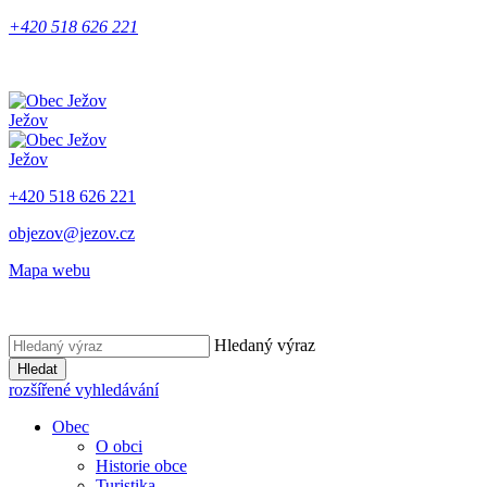
+420 518 626 221
Ježov
Ježov
+420 518 626 221
objezov@jezov.cz
Mapa webu
Hledaný výraz
Hledat
rozšířené vyhledávání
Obec
O obci
Historie obce
Turistika