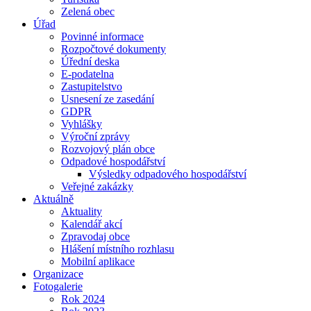
Zelená obec
Úřad
Povinné informace
Rozpočtové dokumenty
Úřední deska
E-podatelna
Zastupitelstvo
Usnesení ze zasedání
GDPR
Vyhlášky
Výroční zprávy
Rozvojový plán obce
Odpadové hospodářství
Výsledky odpadového hospodářství
Veřejné zakázky
Aktuálně
Aktuality
Kalendář akcí
Zpravodaj obce
Hlášení místního rozhlasu
Mobilní aplikace
Organizace
Fotogalerie
Rok 2024