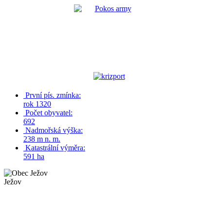
První pís. zmínka:
rok 1320
Počet obyvatel:
692
Nadmořská výška:
238 m n. m.
Katastrální výměra:
591 ha
Ježov