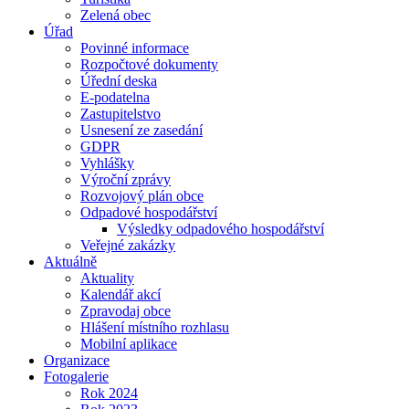
Zelená obec
Úřad
Povinné informace
Rozpočtové dokumenty
Úřední deska
E-podatelna
Zastupitelstvo
Usnesení ze zasedání
GDPR
Vyhlášky
Výroční zprávy
Rozvojový plán obce
Odpadové hospodářství
Výsledky odpadového hospodářství
Veřejné zakázky
Aktuálně
Aktuality
Kalendář akcí
Zpravodaj obce
Hlášení místního rozhlasu
Mobilní aplikace
Organizace
Fotogalerie
Rok 2024