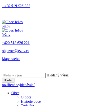
+420 518 626 221
Ježov
Ježov
+420 518 626 221
objezov@jezov.cz
Mapa webu
Hledaný výraz
Hledat
rozšířené vyhledávání
Obec
O obci
Historie obce
Turistika