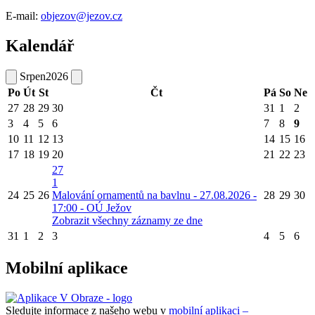
E-mail:
objezov@jezov.cz
Kalendář
Srpen
2026
Po
Út
St
Čt
Pá
So
Ne
27
28
29
30
31
1
2
3
4
5
6
7
8
9
10
11
12
13
14
15
16
17
18
19
20
21
22
23
27
1
24
25
26
Malování ornamentů na bavlnu - 27.08.2026 -
28
29
30
17:00 - OÚ Ježov
Zobrazit všechny záznamy ze dne
31
1
2
3
4
5
6
Mobilní aplikace
Sledujte informace z našeho webu v
mobilní aplikaci –