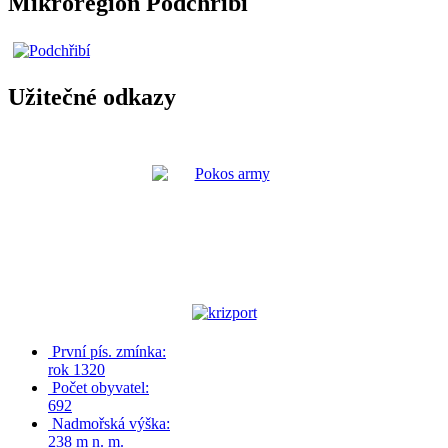
Mikroregion Podchřibí
Užitečné odkazy
První pís. zmínka:
rok 1320
Počet obyvatel:
692
Nadmořská výška:
238 m n. m.