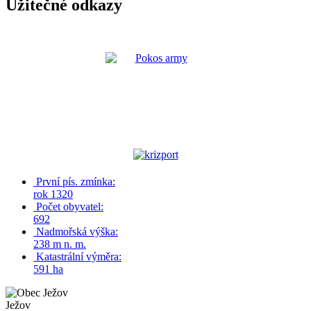
Užitečné odkazy
První pís. zmínka:
rok 1320
Počet obyvatel:
692
Nadmořská výška:
238 m n. m.
Katastrální výměra:
591 ha
Ježov