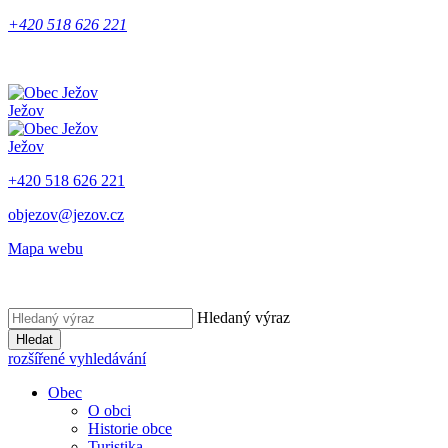
+420 518 626 221
Ježov
Ježov
+420 518 626 221
objezov@jezov.cz
Mapa webu
Hledaný výraz
Hledat
rozšířené vyhledávání
Obec
O obci
Historie obce
Turistika