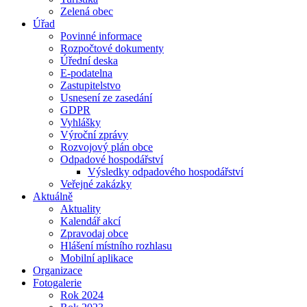
Zelená obec
Úřad
Povinné informace
Rozpočtové dokumenty
Úřední deska
E-podatelna
Zastupitelstvo
Usnesení ze zasedání
GDPR
Vyhlášky
Výroční zprávy
Rozvojový plán obce
Odpadové hospodářství
Výsledky odpadového hospodářství
Veřejné zakázky
Aktuálně
Aktuality
Kalendář akcí
Zpravodaj obce
Hlášení místního rozhlasu
Mobilní aplikace
Organizace
Fotogalerie
Rok 2024