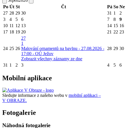
Srpen
2026
Po
Út
St
Čt
Pá
So
Ne
27
28
29
30
31
1
2
3
4
5
6
7
8
9
10
11
12
13
14
15
16
17
18
19
20
21
22
23
27
1
24
25
26
Malování ornamentů na bavlnu - 27.08.2026 -
28
29
30
17:00 - OÚ Ježov
Zobrazit všechny záznamy ze dne
31
1
2
3
4
5
6
Mobilní aplikace
Sledujte informace z našeho webu v
mobilní aplikaci –
V OBRAZE.
Fotogalerie
Náhodná fotogalerie