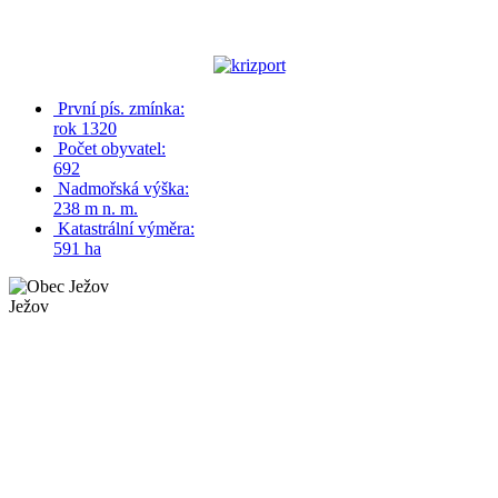
První pís. zmínka:
rok 1320
Počet obyvatel:
692
Nadmořská výška:
238 m n. m.
Katastrální výměra:
591 ha
Ježov