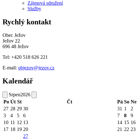
Zájmová sdružení
Služby
Rychlý kontakt
Obec Ježov
Ježov 22
696 48 Ježov
Tel: +420 518 626 221
E-mail:
objezov@jezov.cz
Kalendář
Srpen
2026
Po
Út
St
Čt
Pá
So
Ne
27
28
29
30
31
1
2
3
4
5
6
7
8
9
10
11
12
13
14
15
16
17
18
19
20
21
22
23
27