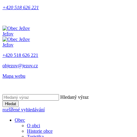
+420 518 626 221
Ježov
Ježov
+420 518 626 221
objezov@jezov.cz
Mapa webu
Hledaný výraz
Hledat
rozšířené vyhledávání
Obec
O obci
Historie obce
Turistika