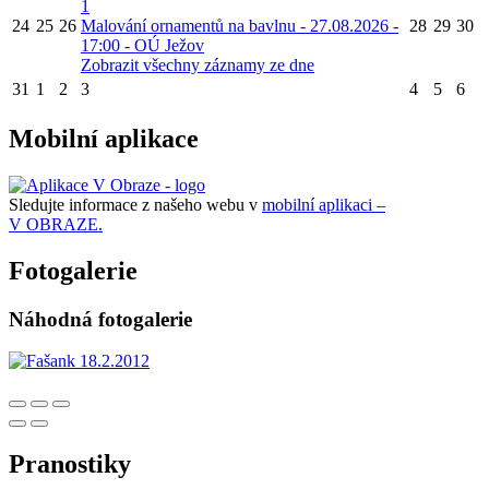
1
24
25
26
Malování ornamentů na bavlnu - 27.08.2026 -
28
29
30
17:00 - OÚ Ježov
Zobrazit všechny záznamy ze dne
31
1
2
3
4
5
6
Mobilní aplikace
Sledujte informace z našeho webu v
mobilní aplikaci –
V OBRAZE.
Fotogalerie
Náhodná fotogalerie
Pranostiky