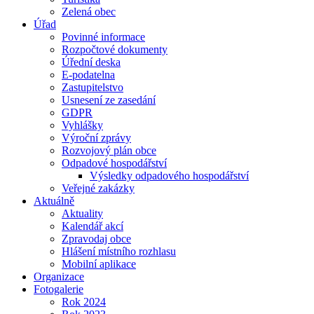
Zelená obec
Úřad
Povinné informace
Rozpočtové dokumenty
Úřední deska
E-podatelna
Zastupitelstvo
Usnesení ze zasedání
GDPR
Vyhlášky
Výroční zprávy
Rozvojový plán obce
Odpadové hospodářství
Výsledky odpadového hospodářství
Veřejné zakázky
Aktuálně
Aktuality
Kalendář akcí
Zpravodaj obce
Hlášení místního rozhlasu
Mobilní aplikace
Organizace
Fotogalerie
Rok 2024