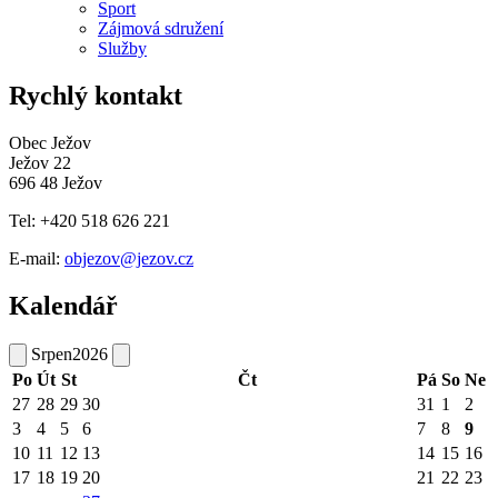
Sport
Zájmová sdružení
Služby
Rychlý kontakt
Obec Ježov
Ježov 22
696 48 Ježov
Tel: +420 518 626 221
E-mail:
objezov@jezov.cz
Kalendář
Srpen
2026
Po
Út
St
Čt
Pá
So
Ne
27
28
29
30
31
1
2
3
4
5
6
7
8
9
10
11
12
13
14
15
16
17
18
19
20
21
22
23