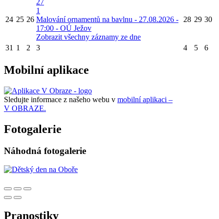
27
1
24
25
26
Malování ornamentů na bavlnu - 27.08.2026 -
28
29
30
17:00 - OÚ Ježov
Zobrazit všechny záznamy ze dne
31
1
2
3
4
5
6
Mobilní aplikace
Sledujte informace z našeho webu v
mobilní aplikaci –
V OBRAZE.
Fotogalerie
Náhodná fotogalerie
Pranostiky