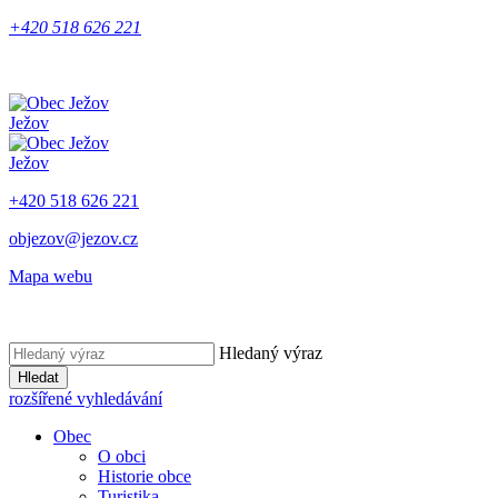
+420 518 626 221
Ježov
Ježov
+420 518 626 221
objezov@jezov.cz
Mapa webu
Hledaný výraz
Hledat
rozšířené vyhledávání
Obec
O obci
Historie obce
Turistika