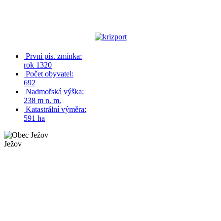
První pís. zmínka:
rok 1320
Počet obyvatel:
692
Nadmořská výška:
238 m n. m.
Katastrální výměra:
591 ha
Ježov