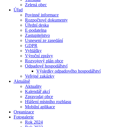
Zelená obec
Úřad
Povinné informace
Rozpočtové dokumenty
Úřední deska
E-podatelna
Zastupitelstvo
Usnesení ze zasedání
GDPR
Vyhlášky
Výroční zprávy
Rozvojový plán obce
Odpadové hospodářství
Výsledky odpadového hospodářství
Veřejné zakázky
Aktuálně
Aktuality
Kalendář akcí
Zpravodaj obce
Hlášení místního rozhlasu
Mobilní aplikace
Organizace
Fotogalerie
Rok 2024