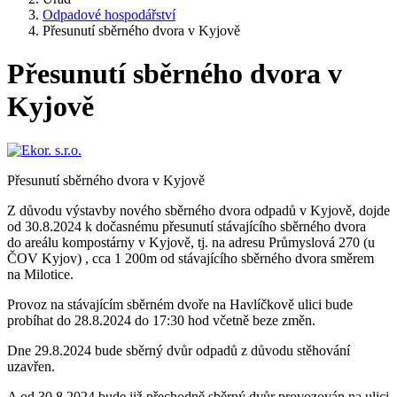
Odpadové hospodářství
Přesunutí sběrného dvora v Kyjově
Přesunutí sběrného dvora v
Kyjově
Přesunutí sběrného dvora v Kyjově
Z důvodu výstavby nového sběrného dvora odpadů v Kyjově, dojde
od 30.8.2024 k dočasnému přesunutí stávajícího sběrného dvora
do areálu kompostárny v Kyjově, tj. na adresu Průmyslová 270 (u
ČOV Kyjov) , cca 1 200m od stávajícího sběrného dvora směrem
na Milotice.
Provoz na stávajícím sběrném dvoře na Havlíčkově ulici bude
probíhat do 28.8.2024 do 17:30 hod včetně beze změn.
Dne 29.8.2024 bude sběrný dvůr odpadů z důvodu stěhování
uzavřen.
A od 30.8.2024 bude již přechodně sběrný dvůr provozován na ulici