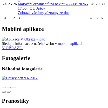
24
25
26
Malování ornamentů na bavlnu - 27.08.2026 -
28
29
30
17:00 - OÚ Ježov
Zobrazit všechny záznamy ze dne
31
1
2
3
4
5
6
Mobilní aplikace
Sledujte informace z našeho webu v
mobilní aplikaci –
V OBRAZE.
Fotogalerie
Náhodná fotogalerie
Pranostiky