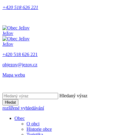
+420 518 626 221
Ježov
Ježov
+420 518 626 221
objezov@jezov.cz
Mapa webu
Hledaný výraz
Hledat
rozšířené vyhledávání
Obec
O obci
Historie obce
Turistika