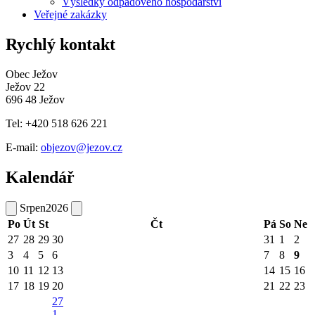
Výsledky odpadového hospodářství
Veřejné zakázky
Rychlý kontakt
Obec Ježov
Ježov 22
696 48 Ježov
Tel: +420 518 626 221
E-mail:
objezov@jezov.cz
Kalendář
Srpen
2026
Po
Út
St
Čt
Pá
So
Ne
27
28
29
30
31
1
2
3
4
5
6
7
8
9
10
11
12
13
14
15
16
17
18
19
20
21
22
23
27
1