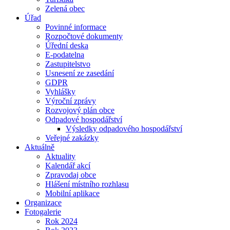
Zelená obec
Úřad
Povinné informace
Rozpočtové dokumenty
Úřední deska
E-podatelna
Zastupitelstvo
Usnesení ze zasedání
GDPR
Vyhlášky
Výroční zprávy
Rozvojový plán obce
Odpadové hospodářství
Výsledky odpadového hospodářství
Veřejné zakázky
Aktuálně
Aktuality
Kalendář akcí
Zpravodaj obce
Hlášení místního rozhlasu
Mobilní aplikace
Organizace
Fotogalerie
Rok 2024