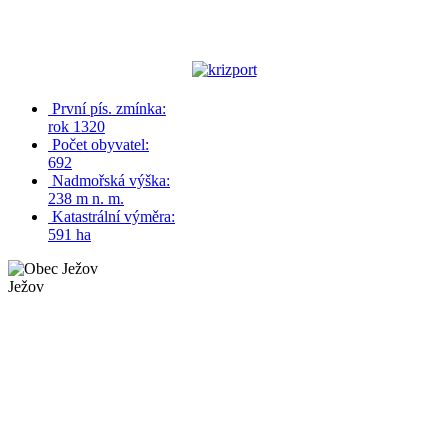
První pís. zmínka:
rok 1320
Počet obyvatel:
692
Nadmořská výška:
238 m n. m.
Katastrální výměra:
591 ha
Ježov