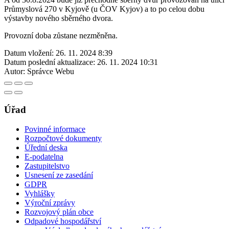
Průmyslová 270 v Kyjově (u ČOV Kyjov) a to po celou dobu
výstavby nového sběrného dvora.
Provozní doba zůstane nezměněna.
Datum vložení:
26. 11. 2024 8:39
Datum poslední aktualizace:
26. 11. 2024 10:31
Autor:
Správce Webu
Úřad
Povinné informace
Rozpočtové dokumenty
Úřední deska
E-podatelna
Zastupitelstvo
Usnesení ze zasedání
GDPR
Vyhlášky
Výroční zprávy
Rozvojový plán obce
Odpadové hospodářství