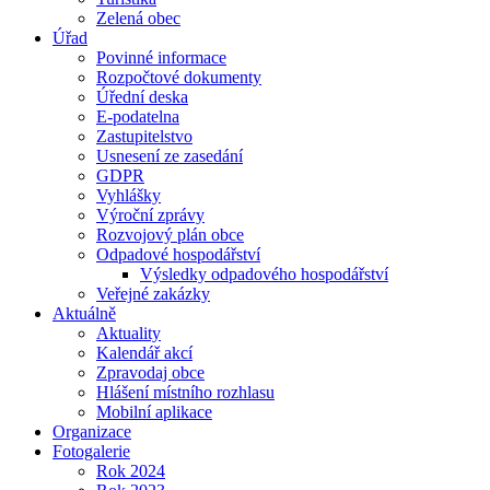
Zelená obec
Úřad
Povinné informace
Rozpočtové dokumenty
Úřední deska
E-podatelna
Zastupitelstvo
Usnesení ze zasedání
GDPR
Vyhlášky
Výroční zprávy
Rozvojový plán obce
Odpadové hospodářství
Výsledky odpadového hospodářství
Veřejné zakázky
Aktuálně
Aktuality
Kalendář akcí
Zpravodaj obce
Hlášení místního rozhlasu
Mobilní aplikace
Organizace
Fotogalerie
Rok 2024