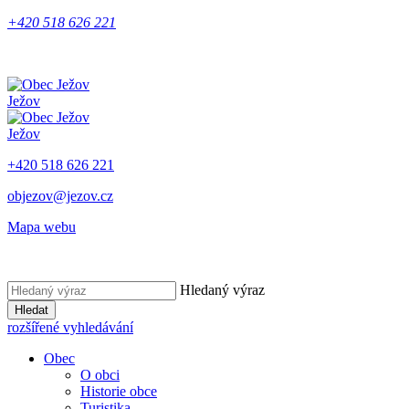
+420 518 626 221
Ježov
Ježov
+420 518 626 221
objezov@jezov.cz
Mapa webu
Hledaný výraz
Hledat
rozšířené vyhledávání
Obec
O obci
Historie obce
Turistika