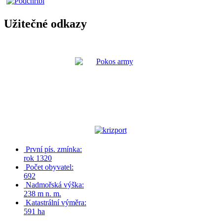
Užitečné odkazy
První pís. zmínka:
rok 1320
Počet obyvatel:
692
Nadmořská výška:
238 m n. m.
Katastrální výměra:
591 ha