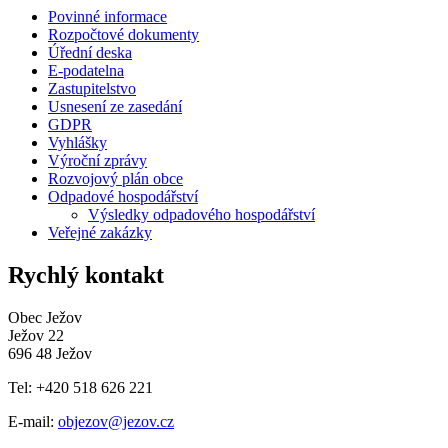
Povinné informace
Rozpočtové dokumenty
Úřední deska
E-podatelna
Zastupitelstvo
Usnesení ze zasedání
GDPR
Vyhlášky
Výroční zprávy
Rozvojový plán obce
Odpadové hospodářství
Výsledky odpadového hospodářství
Veřejné zakázky
Rychlý kontakt
Obec Ježov
Ježov 22
696 48 Ježov
Tel: +420 518 626 221
E-mail:
objezov@jezov.cz