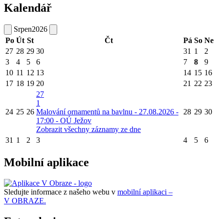
Kalendář
Srpen
2026
Po
Út
St
Čt
Pá
So
Ne
27
28
29
30
31
1
2
3
4
5
6
7
8
9
10
11
12
13
14
15
16
17
18
19
20
21
22
23
27
1
24
25
26
Malování ornamentů na bavlnu - 27.08.2026 -
28
29
30
17:00 - OÚ Ježov
Zobrazit všechny záznamy ze dne
31
1
2
3
4
5
6
Mobilní aplikace
Sledujte informace z našeho webu v
mobilní aplikaci –
V OBRAZE.