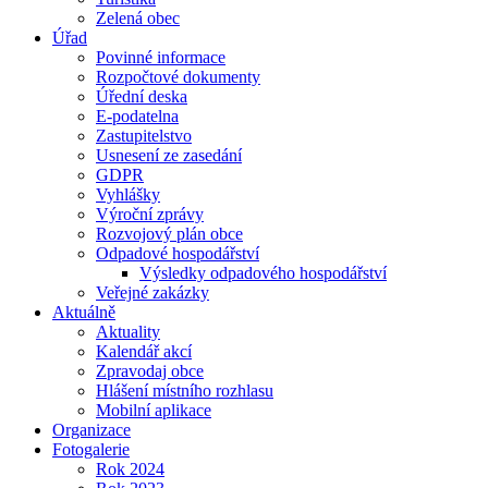
Zelená obec
Úřad
Povinné informace
Rozpočtové dokumenty
Úřední deska
E-podatelna
Zastupitelstvo
Usnesení ze zasedání
GDPR
Vyhlášky
Výroční zprávy
Rozvojový plán obce
Odpadové hospodářství
Výsledky odpadového hospodářství
Veřejné zakázky
Aktuálně
Aktuality
Kalendář akcí
Zpravodaj obce
Hlášení místního rozhlasu
Mobilní aplikace
Organizace
Fotogalerie
Rok 2024