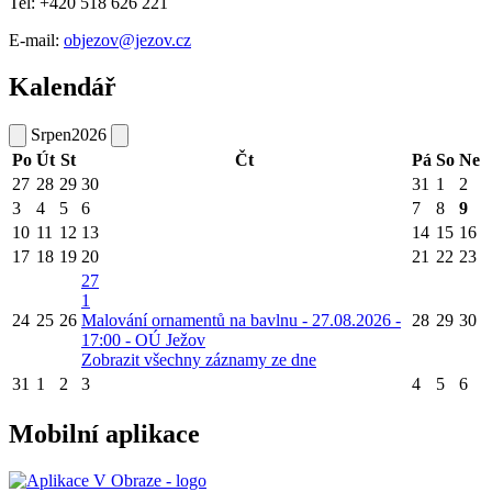
Tel: +420 518 626 221
E-mail:
objezov@jezov.cz
Kalendář
Srpen
2026
Po
Út
St
Čt
Pá
So
Ne
27
28
29
30
31
1
2
3
4
5
6
7
8
9
10
11
12
13
14
15
16
17
18
19
20
21
22
23
27
1
24
25
26
Malování ornamentů na bavlnu - 27.08.2026 -
28
29
30
17:00 - OÚ Ježov
Zobrazit všechny záznamy ze dne
31
1
2
3
4
5
6
Mobilní aplikace