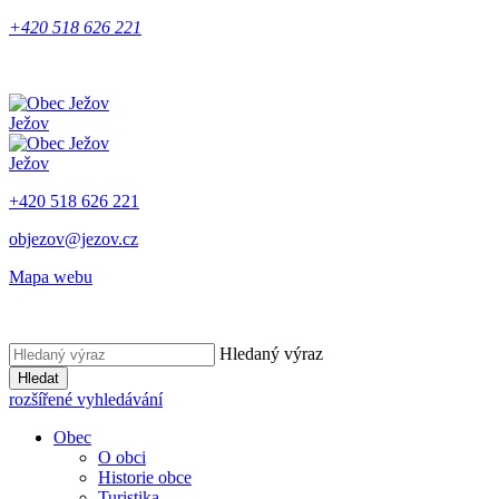
+420 518 626 221
Ježov
Ježov
+420 518 626 221
objezov@jezov.cz
Mapa webu
Hledaný výraz
Hledat
rozšířené vyhledávání
Obec
O obci
Historie obce
Turistika