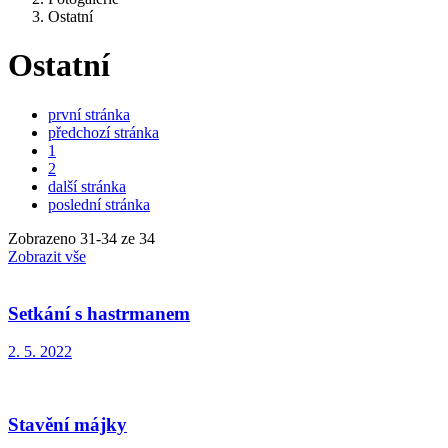
Ostatní
Ostatní
první stránka
předchozí stránka
1
2
další stránka
poslední stránka
Zobrazeno
31
-
34
ze 34
Zobrazit vše
Setkání s hastrmanem
2. 5. 2022
Stavění májky