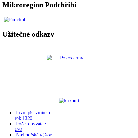
Mikroregion Podchřibí
Užitečné odkazy
První pís. zmínka:
rok 1320
Počet obyvatel:
692
Nadmořská výška: