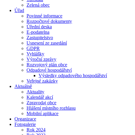
Zelená obec
Úřad
Povinné informace
Rozpočtové dokumenty
Úřední deska
E-podatelna
Zastupitelstvo
Usnesení ze zasedání
GDPR
Vyhlášky
Výroční zprávy
Rozvojový plán obce
Odpadové hospodářství
Výsledky odpadového hospodářství
Veřejné zakázky
Aktuálně
Aktuality
Kalendář akcí
Zpravodaj obce
Hlášení místního rozhlasu
Mobilní aplikace
Organizace
Fotogalerie
Rok 2024