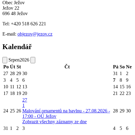
Obec Ježov
Ježov 22
696 48 Ježov
Tel: +420 518 626 221
E-mail:
objezov@jezov.cz
Kalendář
Srpen
2026
Po
Út
St
Čt
Pá
So
Ne
27
28
29
30
31
1
2
3
4
5
6
7
8
9
10
11
12
13
14
15
16
17
18
19
20
21
22
23
27
1
24
25
26
Malování ornamentů na bavlnu - 27.08.2026 -
28
29
30
17:00 - OÚ Ježov
Zobrazit všechny záznamy ze dne
31
1
2
3
4
5
6