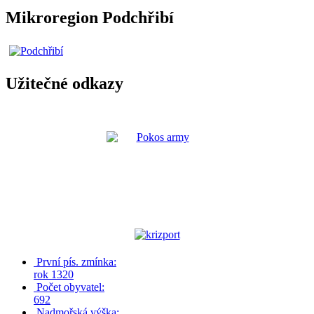
Mikroregion Podchřibí
Užitečné odkazy
První pís. zmínka:
rok 1320
Počet obyvatel:
692
Nadmořská výška: