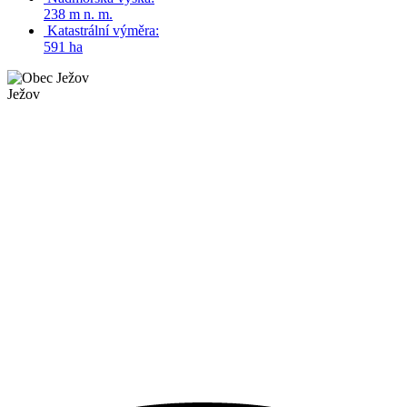
238 m n. m.
Katastrální výměra:
591 ha
Ježov