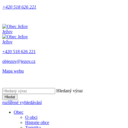
+420 518 626 221
Ježov
Ježov
+420 518 626 221
objezov@jezov.cz
Mapa webu
Hledaný výraz
Hledat
rozšířené vyhledávání
Obec
O obci
Historie obce
Turistika